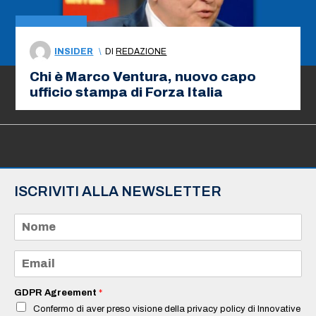
INSIDER
\
DI
REDAZIONE
Chi è Marco Ventura, nuovo capo
ufficio stampa di Forza Italia
ISCRIVITI ALLA NEWSLETTER
N
o
m
e
E
*
m
a
i
GDPR Agreement
*
l
Confermo di aver preso visione della privacy policy di Innovative
*