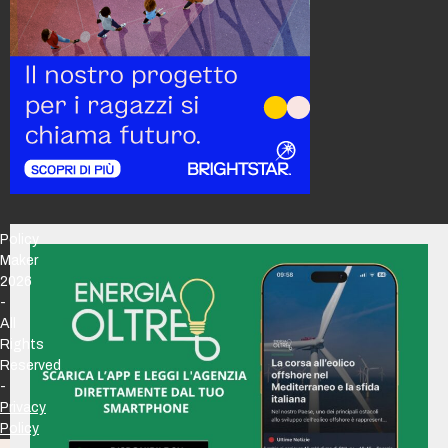
Policy
Maker
2026
-
All
Rights
Reserved
-
Privacy
Policy