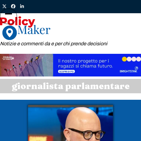
Skip
Twitter
Facebook
LinkedIn
to
content
Open
Close
mobile
mobile
menu
menu
Notizie e commenti da e per chi prende decisioni
giornalista parlamentare