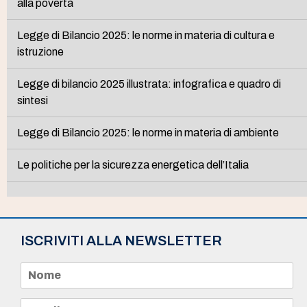
alla povertà
Legge di Bilancio 2025: le norme in materia di cultura e
istruzione
Legge di bilancio 2025 illustrata: infografica e quadro di
sintesi
Legge di Bilancio 2025: le norme in materia di ambiente
Le politiche per la sicurezza energetica dell’Italia
ISCRIVITI ALLA NEWSLETTER
N
o
m
e
E