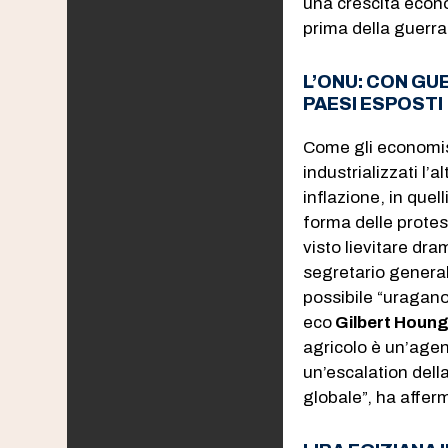
una crescita econo
prima della guerra
L’ONU: CON GUE
PAESI ESPOSTI
Come gli economis
industrializzati l’
inflazione, in quel
forma delle protest
visto lievitare dr
segretario genera
possibile “uragano 
eco
Gilbert Houn
agricolo è un’agen
un’escalation della
globale”, ha affer