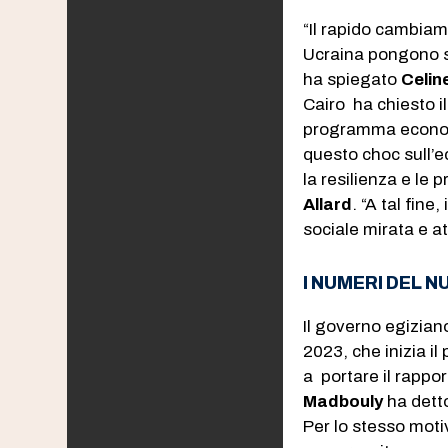
“Il rapido cambiam
Ucraina pongono sfi
ha spiegato
Celin
Cairo ha chiesto i
programma economi
questo choc sull’
la resilienza e le 
Allard
. “A tal fine
sociale mirata e at
I NUMERI DEL 
Il governo egizian
2023, che inizia il
a portare il rappo
Madbouly
ha detto
Per lo stesso moti