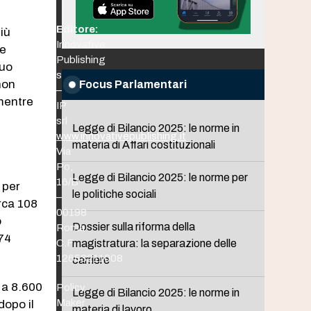
Editore:
più
Innovative
le
Publishing
suo
srl
non
Focus Parlamentari
–
mentre
IP
srl
Legge di Bilancio 2025: le norme in
www.innovativepublishing.it
materia di Affari costituzionali
Via
Po,
Legge di Bilancio 2025: le norme per
16/B
 per
le politiche sociali
–
rca 108
00198
o
Dossier sulla riforma della
Roma
,74
C.F.
magistratura: la separazione delle
12653211008
carriere
o a 8.600
Policy
Legge di Bilancio 2025: le norme in
Maker
dopo il
materia di lavoro