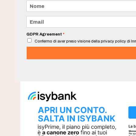
N
o
m
e
E
*
m
a
i
GDPR Agreement
*
l
Confermo di aver preso visione della privacy policy di Inn
*