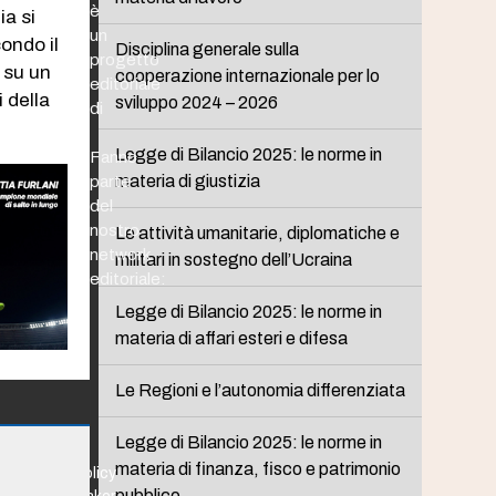
è
ia si
un
ondo il
Disciplina generale sulla
progetto
a su un
cooperazione internazionale per lo
editoriale
 della
sviluppo 2024 – 2026
di
Legge di Bilancio 2025: le norme in
Fanno
materia di giustizia
parte
del
nostro
Le attività umanitarie, diplomatiche e
network
militari in sostegno dell’Ucraina
editoriale:
Legge di Bilancio 2025: le norme in
materia di affari esteri e difesa
Le Regioni e l’autonomia differenziata
Legge di Bilancio 2025: le norme in
materia di finanza, fisco e patrimonio
Policy
pubblico