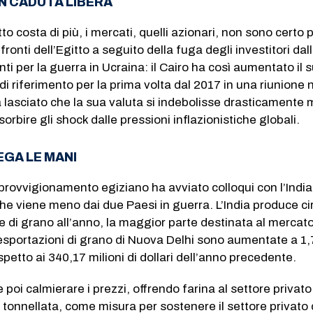
IN CADUTA LIBERA
to costa di più, i mercati, quelli azionari, non sono certo 
ronti dell’Egitto a seguito della fuga degli investitori dal
 per la guerra in Ucraina: il Cairo ha così aumentato il 
di riferimento per la prima volta dal 2017 in una riunione 
lasciato che la sua valuta si indebolisse drasticamente 
rbire gli shock dalle pressioni inflazionistiche globali.
REGA LE MANI
Approvvigionamento egiziano ha avviato colloqui con l’India
che viene meno dai due Paesi in guerra. L’India produce ci
ate di grano all’anno, la maggior parte destinata al mercat
esportazioni di grano di Nuova Delhi sono aumentate a 1
rispetto ai 340,17 milioni di dollari dell’anno precedente.
e poi calmierare i prezzi, offrendo farina al settore privat
a tonnellata, come misura per sostenere il settore privato 