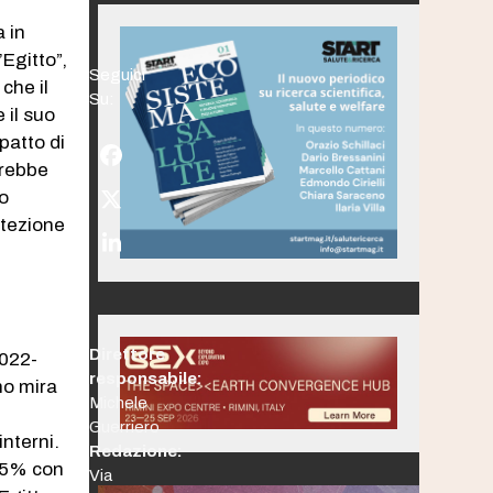
 in
’Egitto”,
Seguici
che il
Su:
 il suo
patto di
Facebook
erebbe
to
Twitter
rotezione
(deprecated)
LinkedIn
Direttore
2022-
responsabile:
no mira
Michele
Guerriero
interni.
Redazione:
1,5% con
Via