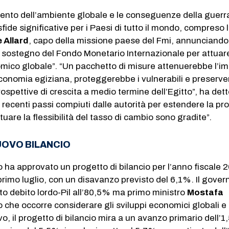
ento dell’ambiente globale e le conseguenze della guerra
de significative per i Paesi di tutto il mondo, compreso l
e Allard
, capo della missione paese del Fmi, annunciando 
l sostegno del Fondo Monetario Internazionale per attuare
co globale”. “Un pacchetto di misure attenuerebbe l’im
economia egiziana, proteggerebbe i vulnerabili e preserv
prospettive di crescita a medio termine dell’Egitto”, ha det
, i recenti passi compiuti dalle autorità per estendere la p
tuare la flessibilità del tasso di cambio sono gradite”.
NUOVO BILANCIO
o ha approvato un progetto di bilancio per l’anno fiscale 
 primo luglio, con un disavanzo previsto del 6,1%. Il gover
rto debito lordo-Pil all’80,5% ma primo ministro
Mostafa
 che occorre considerare gli sviluppi economici globali e 
vo, il progetto di bilancio mira a un avanzo primario dell’