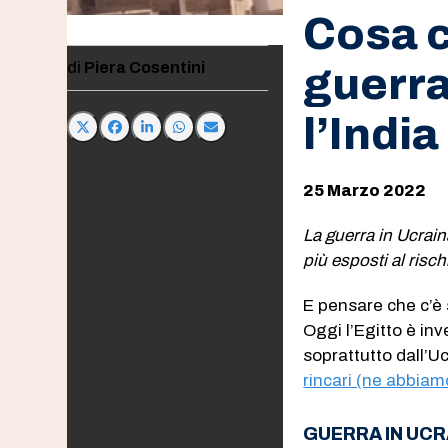
Cosa c
Piera Cosentini
guerra
l’India
25 Marzo 2022
La guerra in Ucrain
più esposti al ris
E pensare che c’è 
Oggi l’Egitto è i
soprattutto dall’
rincari (ne abbiam
GUERRA IN UCRA