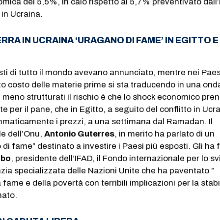
mica del 5,5%, in calo rispetto al 5,7% preventivato dall’
 in Ucraina.
RRA IN UCRAINA ‘URAGANO DI FAME’ IN EGITTO E
ti di tutto il mondo avevano annunciato, mentre nei Paes
alto costo delle materie prime si sta traducendo in una ond
li meno strutturati il rischio è che lo shock economico pren
e per il pane, che in Egitto, a seguito del conflitto in Ucr
ammaticamente i prezzi, a una settimana dal Ramadan. Il
le dell’Onu,
Antonio Guterres
, in merito ha parlato di un
di fame” destinato a investire i Paesi più esposti. Gli ha 
gbo
, presidente dell’IFAD, il Fondo internazionale per lo s
zia specializzata delle Nazioni Unite che ha paventato ”
 fame e della povertà con terribili implicazioni per la stabi
mato.