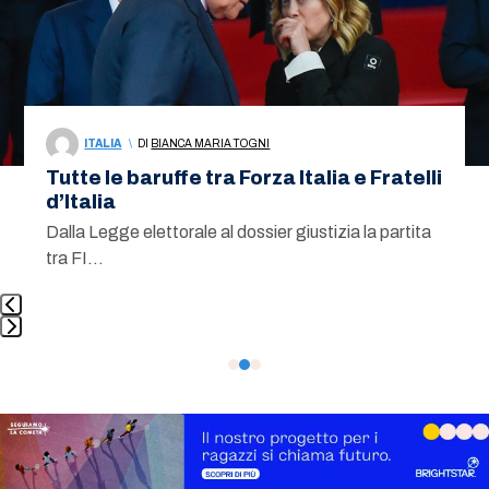
keys
to
access
the
carousel
ITALIA
\
DI
BIANCA MARIA TOGNI
navigation
Tutte le baruffe tra Forza Italia e Fratelli
buttons
d’Italia
Dalla Legge elettorale al dossier giustizia la partita
tra FI…
Press
escape
to
go
to
the