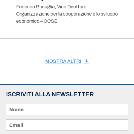
Federico Bonaglia, Vice Direttore
Organizzazione per la cooperazione e lo sviluppo
economico – OCSE
MOSTRA ALTRI
ISCRIVITI ALLA NEWSLETTER
N
o
m
e
E
*
m
a