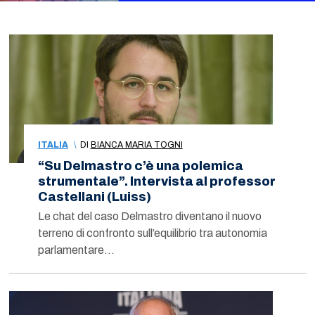
first
slide
ITALIA
\
DI
BIANCA MARIA TOGNI
“Su Delmastro c’è una polemica
strumentale”. Intervista al professor
Castellani (Luiss)
Le chat del caso Delmastro diventano il nuovo
terreno di confronto sull’equilibrio tra autonomia
parlamentare…