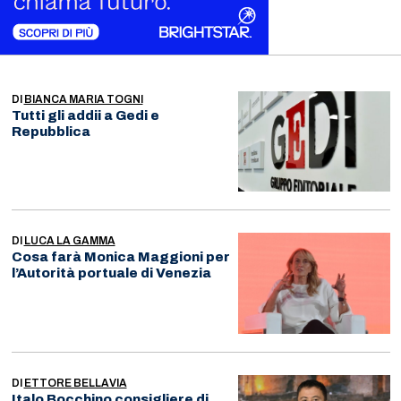
DI
BIANCA MARIA TOGNI
Tutti gli addii a Gedi e
Repubblica
DI
LUCA LA GAMMA
Cosa farà Monica Maggioni per
l’Autorità portuale di Venezia
DI
ETTORE BELLAVIA
Italo Bocchino consigliere di