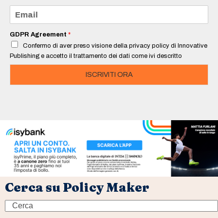
e
E
*
m
a
i
GDPR Agreement
*
l
Confermo di aver preso visione della privacy policy di Innovative
*
Publishing e accetto il trattamento dei dati come ivi descritto
ISCRIVITI ORA
Cerca su Policy Maker
Search