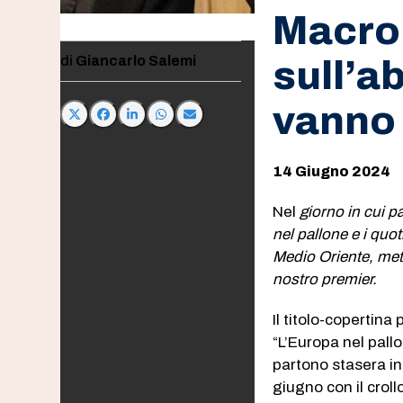
Macron
Giancarlo Salemi
sull’a
vanno 
14 Giugno 2024
Nel
giorno in cui p
nel pallone e i quot
Medio Oriente, mett
nostro premier.
Il titolo-copertin
“L’Europa nel pall
partono stasera i
giugno con il croll