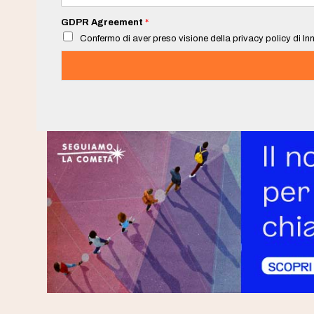
a
i
GDPR Agreement
*
l
Confermo di aver preso visione della privacy policy di Inn
*