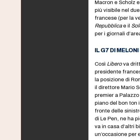
Macron e Scholz e
più visibile nel du
francese (per la v
Repubblica
e il
Sol
per i giornali d’a
IL G7 DI MELO
Così
Libero
va dritt
presidente frances
la posizione di Ro
il direttore Mario
premier a Palazzo 
piano del bon ton 
fronte delle sinis
di Le Pen, ne ha p
va in casa d’altri
un’occasione per e