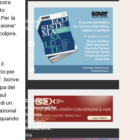
ncora
ato
. Per
la
Seguici
nsione”
Su:
colpire.
Facebook
Twitter
il
(deprecated)
LinkedIn
to per
. Scrive
mpa del
sul
Direttore
 di un
responsabile:
ational
Michele
a quando
Guerriero
Redazione:
Via