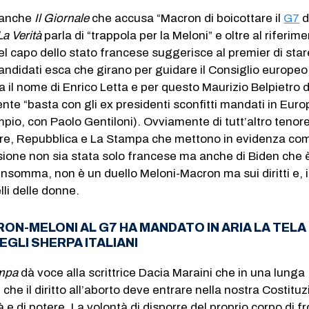
a anche
Il Giornale
che accusa “Macron di boicottare il
G7
d
La Verità
parla di “trappola per la Meloni” e oltre al riferim
l capo dello stato francese suggerisce al premier di star
andidati esca che girano per guidare il Consiglio europeo,
a il nome di Enrico Letta e per questo Maurizio Belpietro d
ente “basta con gli ex presidenti sconfitti mandati in Euro
io, con Paolo Gentiloni). Ovviamente di tutt’altro tenore
ere, Repubblica e La Stampa che mettono in evidenza co
ssione non sia stata solo francese ma anche di Biden che 
 Insomma, non è un duello Meloni-Macron ma sui diritti e, 
lli delle donne.
RON-MELONI AL G7 HA MANDATO IN ARIA LA TELA
EGLI SHERPA ITALIANI
mpa
dà voce alla scrittrice Dacia Maraini che in una lunga
 che il diritto all’aborto deve entrare nella nostra Costituz
à e di potere. La volontà di disporre del proprio corpo di f