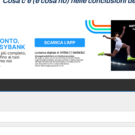
:
Cosa c’è (e cosa no) nelle conclusioni d