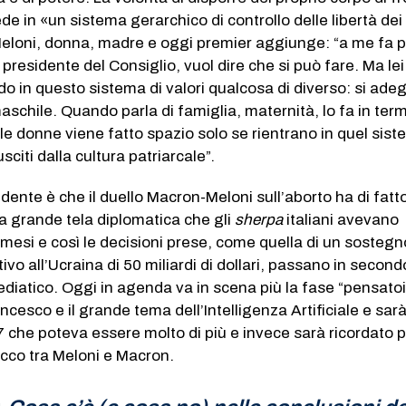
de in «un sistema gerarchico di controllo delle libertà dei
a Meloni, donna, madre e oggi premier aggiunge: “a me fa 
presidente del Consiglio, vuol dire che si può fare. Ma le
o in questo sistema di valori qualcosa di diverso: si ade
aschile. Quando parla di famiglia, maternità, lo fa in term
lle donne viene fatto spazio solo se rientrano in quel sist
sciti dalla cultura patriarcale”.
dente è che il duello Macron-Meloni sull’aborto ha di fatt
a grande tela diplomatica che gli
sherpa
italiani avevano
i mesi e così le decisioni prese, come quella di un sostegn
ivo all’Ucraina di 50 miliardi di dollari, passano in secon
ediatico. Oggi in agenda va in scena più la fase “pensato
ancesco e il grande tema dell’Intelligenza Artificiale e sa
G7 che poteva essere molto di più e invece sarà ricordato 
cco tra Meloni e Macron.