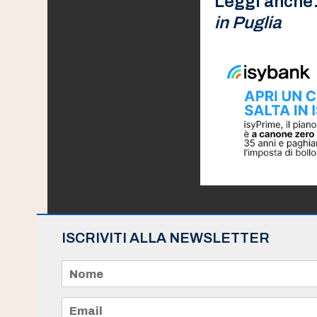
Leggi anche
in Puglia
ISCRIVITI ALLA NEWSLETTER
N
o
m
e
E
*
m