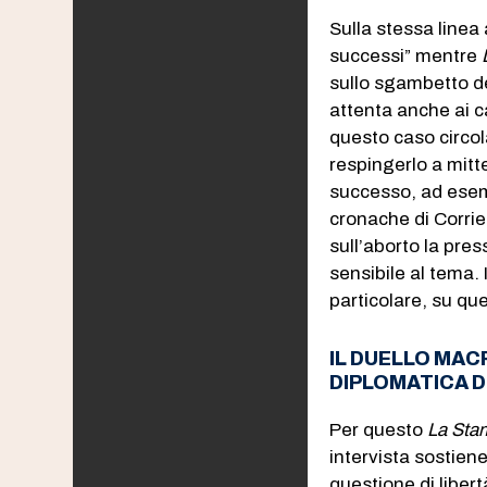
Sulla stessa line
successi” mentre
sullo sgambetto de
attenta anche ai c
questo caso circol
respingerlo a mitt
successo, ad esemp
cronache di Corri
sull’aborto la pre
sensibile al tema.
particolare, su que
IL DUELLO MAC
DIPLOMATICA D
Per questo
La Sta
intervista sostiene
questione di libert