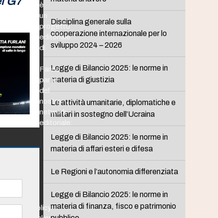
el G7
è
un
Disciplina generale sulla
progetto
cooperazione internazionale per lo
editoriale
sviluppo 2024 – 2026
di
Legge di Bilancio 2025: le norme in
Fanno
materia di giustizia
parte
del
nostro
Le attività umanitarie, diplomatiche e
network
militari in sostegno dell’Ucraina
editoriale:
Legge di Bilancio 2025: le norme in
materia di affari esteri e difesa
Le Regioni e l’autonomia differenziata
Legge di Bilancio 2025: le norme in
materia di finanza, fisco e patrimonio
Policy
pubblico