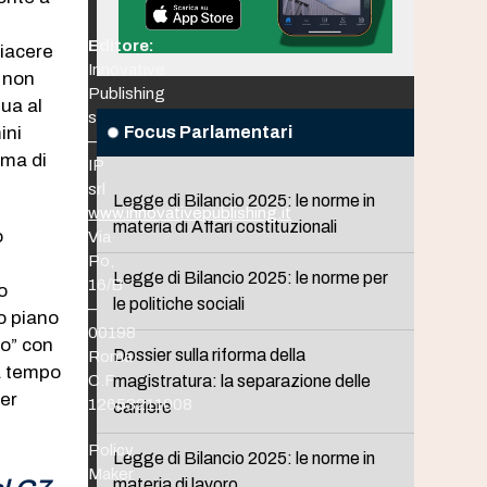
Editore:
piacere
Innovative
i non
Publishing
gua al
srl
ini
Focus Parlamentari
–
ema di
IP
srl
Legge di Bilancio 2025: le norme in
www.innovativepublishing.it
materia di Affari costituzionali
o
Via
Po,
Legge di Bilancio 2025: le norme per
16/B
o
le politiche sociali
–
do piano
00198
io” con
Dossier sulla riforma della
Roma
rà tempo
C.F.
magistratura: la separazione delle
per
12653211008
carriere
Policy
Legge di Bilancio 2025: le norme in
Maker
materia di lavoro