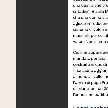
una destra che cre
cittadini”. E sull
che una donna sia 
agisce introducend
sistema di valori m
maschili, per cui a
valori. Non siamo u
Ciò che appare evi
mandato per aria l
costruito in quest
finanziario aggiunt
almeno a livello m
l’arrivo di papa Fr
di bilanci per un 
l’ennesimo battibe