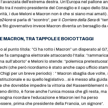
 l’avanzata dell’estrema destra. Un’Europa nel pallone a
ello tra il nostro presidente del Consiglio e il capo dello St
erità, i due Meloni e Macron non è che si siano mai amati)
e24ore
si parla di “scontro”, per il
Corriere della Sera
di “te
rea filo governativo invece Macron diventa un bersaglio da 
NI E MACRON, TRA TAPPOLE E BOICOTTAGGI
o al punto titola: “Ci ha rotto i Macron” un disperato al G7, 
e fa campagna elettorale attaccando l’Italia: “rammarica
ma sull’aborto” e Meloni lo stende: “polemica pretestuosa”
 Sechi (che però ricordiamo è stato anche capo ufficio sta
Chigi per un breve periodo) : ” Macron sbaglia due volte, 
istituzionale e su quello legislativo…si è messo alla guida
tre che dovrebbe impedire la vittoria del Rassemblement n
ieno diritto, è forse anche l’unica mossa che gli resta, m
 bisogna ricordare l’educazione e Macron ieri ha perso
ssere, prima che presidente della Francia, un signore”.