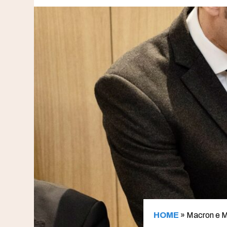
HOME
»
Macron e Me