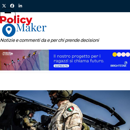
Skip
Twitter
Facebook
LinkedIn
to
content
Open
Close
mobile
mobile
menu
menu
Notizie e commenti da e per chi prende decisioni