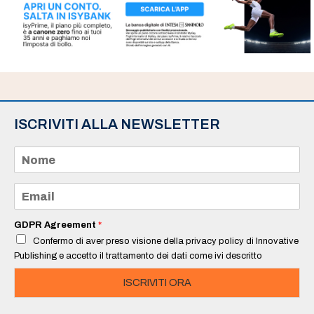
ISCRIVITI ALLA NEWSLETTER
N
o
m
e
E
*
m
a
i
GDPR Agreement
*
l
Confermo di aver preso visione della privacy policy di Innovative
*
Publishing e accetto il trattamento dei dati come ivi descritto
ISCRIVITI ORA