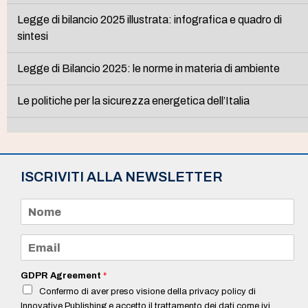
Legge di bilancio 2025 illustrata: infografica e quadro di
sintesi
Legge di Bilancio 2025: le norme in materia di ambiente
Le politiche per la sicurezza energetica dell’Italia
ISCRIVITI ALLA NEWSLETTER
N
o
m
e
E
*
m
a
i
GDPR Agreement
*
l
Confermo di aver preso visione della privacy policy di
*
Innovative Publishing e accetto il trattamento dei dati come ivi