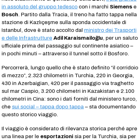
in assoluto del gruppo tedesco
con i marchi
Siemens
e
Bosch
. Partito dalla Tracia, il treno ha fatto tappa nella
stazione di Kazlıçeşme sulla sponda occidentale di
Istanbul, dove è stato accolto dal
ministro dei Trasporti
e delle Infrastrutture
Adil Karaismailoğlu
, per un saluto
ufficiale prima del passaggio sul continente asiatico –
in pochi minuti – attraverso il tunnel sotto il Bosforo.
Percorrerà, lungo quello che è stato definito “il corridoio
di mezzo”, 2.323 chilometri in Turchia, 220 in Georgia,
430 in Azerbaigian, 420 per il passaggio via traghetto
sul mar Caspio, 3.200 chilometri in Kazakistan e 2.100
chilometri in Cina: sono i dati forniti dal ministero turco,
che
sui social – tappa dopo tappa
– sta documentando
questo storico viaggio.
Il viaggio è considerato di rilevanza storica perché apre
una linea per le
esportazioni
sia per la Turchia, sia per