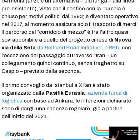
l’Armenia (anzi, è un’alternativa – più lunga – alla linea
pre-esistente), visto che il confine con la Turchia è
chiuso per motivi politici dal 1993; è diventato operativo
nel 2017, al momento assicura solo il trasporto di merci.
Il percorso del “corridoio di mezzo” è tra l’altro quasi
sovrapponibile a quello del progetto cinese di
Nuova
via della Seta
(la Belt and Road Initiative, o BRI)
, con
l’eccezione del passaggio attraverso l’Iran – un
collegamento quindi continuo, senza traghetto sul
Caspio – previsto dalla seconda.
Il primo convoglio da Istanbul a Xi’an è stato
organizzato dalla
Pasifik Eurasia
,
azienda turca di
logistica
con base ad Ankara; le intenzioni dichiarate
sono di dargli una cadenza regolare, già a partire
dell’inizio del 2021.