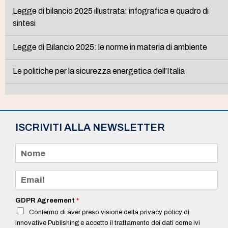
Legge di bilancio 2025 illustrata: infografica e quadro di
sintesi
Legge di Bilancio 2025: le norme in materia di ambiente
Le politiche per la sicurezza energetica dell’Italia
ISCRIVITI ALLA NEWSLETTER
N
o
m
e
E
*
m
a
i
GDPR Agreement
*
l
Confermo di aver preso visione della privacy policy di
*
Innovative Publishing e accetto il trattamento dei dati come ivi