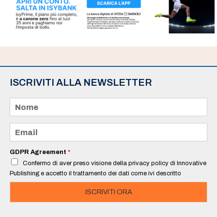
ISCRIVITI ALLA NEWSLETTER
N
o
m
e
E
*
m
a
i
GDPR Agreement
*
l
Confermo di aver preso visione della privacy policy di Innovative
*
Publishing e accetto il trattamento dei dati come ivi descritto
ISCRIVITI ORA