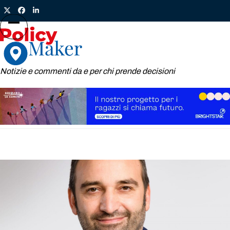
Skip
Twitter
Facebook
LinkedIn
to
content
Open
Close
mobile
mobile
menu
menu
Notizie e commenti da e per chi prende decisioni