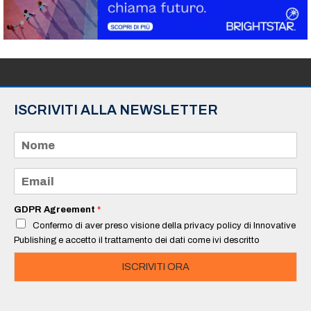
ISCRIVITI ALLA NEWSLETTER
N
o
m
e
E
*
m
a
i
GDPR Agreement
*
l
Confermo di aver preso visione della privacy policy di Innovative
*
Publishing e accetto il trattamento dei dati come ivi descritto
ISCRIVITI ORA