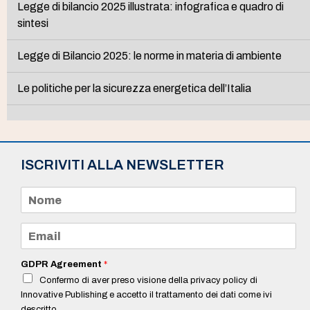
Legge di bilancio 2025 illustrata: infografica e quadro di
sintesi
Legge di Bilancio 2025: le norme in materia di ambiente
Le politiche per la sicurezza energetica dell’Italia
ISCRIVITI ALLA NEWSLETTER
N
o
m
e
E
*
m
a
i
GDPR Agreement
*
l
Confermo di aver preso visione della privacy policy di
*
Innovative Publishing e accetto il trattamento dei dati come ivi
descritto