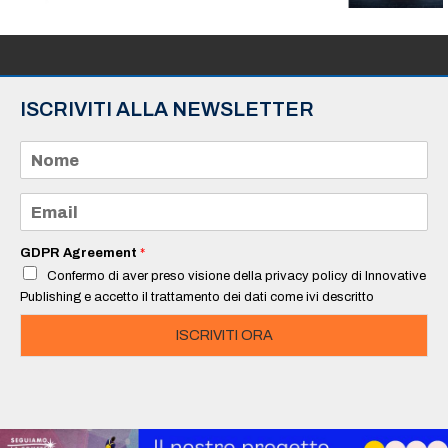
ISCRIVITI ALLA NEWSLETTER
N
o
m
e
E
*
m
a
i
GDPR Agreement
*
l
Confermo di aver preso visione della privacy policy di Innovative
*
Publishing e accetto il trattamento dei dati come ivi descritto
ISCRIVITI ORA