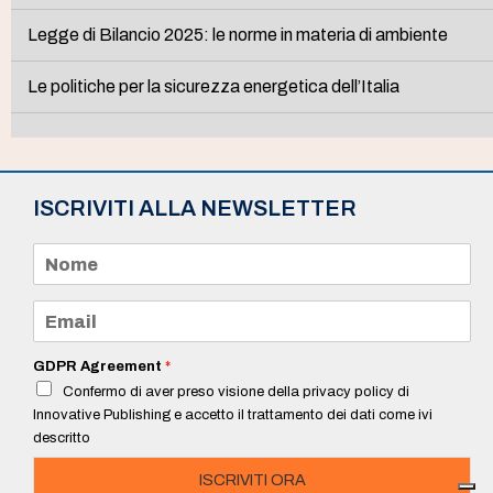
Legge di Bilancio 2025: le norme in materia di ambiente
Le politiche per la sicurezza energetica dell’Italia
ISCRIVITI ALLA NEWSLETTER
N
o
m
e
E
*
m
a
i
GDPR Agreement
*
l
Confermo di aver preso visione della privacy policy di
*
Innovative Publishing e accetto il trattamento dei dati come ivi
descritto
ISCRIVITI ORA