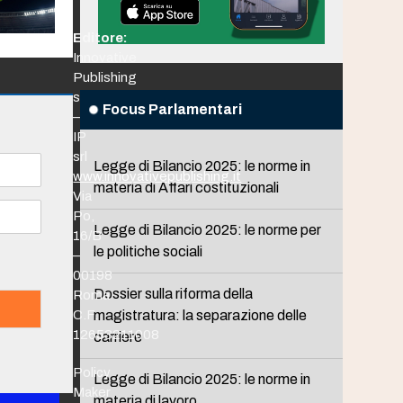
Editore:
Innovative
Publishing
srl
Focus Parlamentari
–
IP
srl
Legge di Bilancio 2025: le norme in
www.innovativepublishing.it
materia di Affari costituzionali
Via
Po,
Legge di Bilancio 2025: le norme per
16/B
le politiche sociali
–
00198
Dossier sulla riforma della
Roma
C.F.
magistratura: la separazione delle
12653211008
carriere
Policy
Legge di Bilancio 2025: le norme in
Maker
materia di lavoro