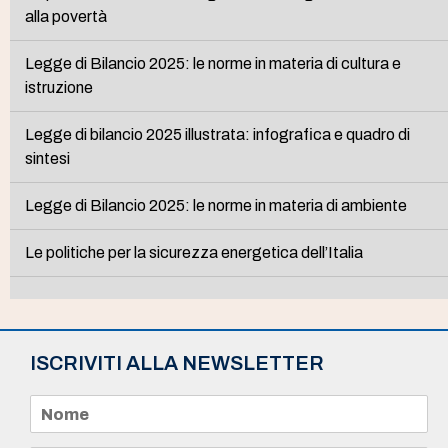
alla povertà
Legge di Bilancio 2025: le norme in materia di cultura e
istruzione
Legge di bilancio 2025 illustrata: infografica e quadro di
sintesi
Legge di Bilancio 2025: le norme in materia di ambiente
Le politiche per la sicurezza energetica dell’Italia
ISCRIVITI ALLA NEWSLETTER
N
o
m