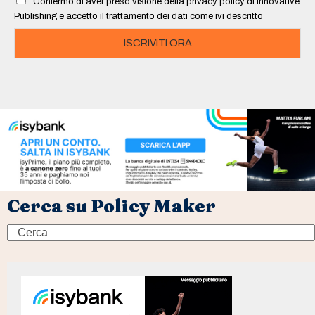
Confermo di aver preso visione della privacy policy di Innovative
*
Publishing e accetto il trattamento dei dati come ivi descritto
ISCRIVITI ORA
Cerca su Policy Maker
Search