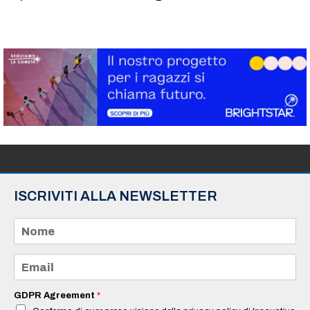
ISCRIVITI ALLA NEWSLETTER
N
o
m
e
E
*
m
a
i
GDPR Agreement
*
l