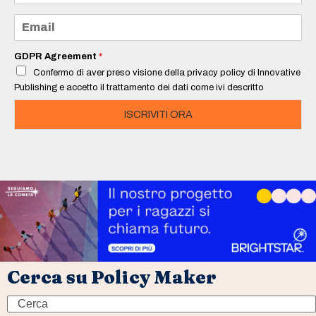
m
e
E
*
m
a
i
GDPR Agreement
*
l
Confermo di aver preso visione della privacy policy di Innovative
*
Publishing e accetto il trattamento dei dati come ivi descritto
ISCRIVITI ORA
Cerca su Policy Maker
Search