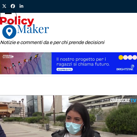
Skip
Twitter
Facebook
LinkedIn
to
content
Open
Close
mobile
mobile
menu
menu
Notizie e commenti da e per chi prende decisioni