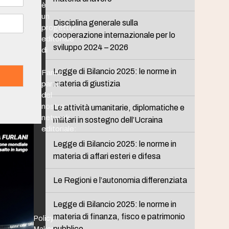
è
un
Disciplina generale sulla
progetto
cooperazione internazionale per lo
editoriale
sviluppo 2024 – 2026
di
Legge di Bilancio 2025: le norme in
Fanno
materia di giustizia
parte
del
nostro
Le attività umanitarie, diplomatiche e
network
militari in sostegno dell’Ucraina
editoriale:
Legge di Bilancio 2025: le norme in
materia di affari esteri e difesa
Le Regioni e l’autonomia differenziata
Legge di Bilancio 2025: le norme in
materia di finanza, fisco e patrimonio
Policy
pubblico