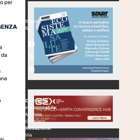
lo per
Seguici
GENZA
Su:
Facebook
a
 da
Twitter
(deprecated)
a
LinkedIn
ione
e
Direttore
responsabile:
Michele
Guerriero
Redazione:
Via
al