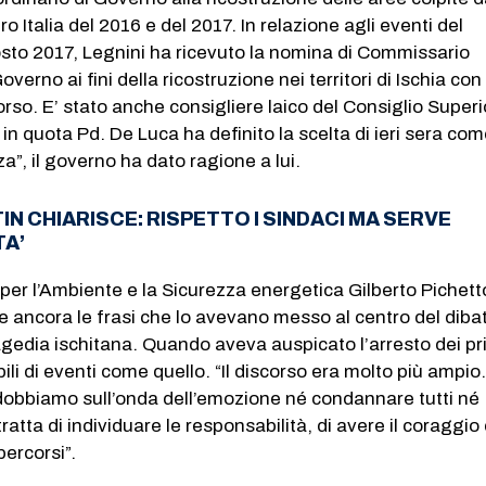
o Italia del 2016 e del 2017. In relazione agli eventi del
sto 2017, Legnini ha ricevuto la nomina di Commissario
overno ai fini della ricostruzione nei territori di Ischia co
orso. E’ stato anche consigliere laico del Consiglio Super
 in quota Pd. De Luca ha definito la scelta di ieri sera co
”, il governo ha dato ragione a lui.
IN CHIARISCE: RISPETTO I SINDACI MA SERVE
TA’
o per l’Ambiente e la Sicurezza energetica Gilberto Pichett
re ancora le frasi che lo avevano messo al centro del dibat
agedia ischitana. Quando aveva auspicato l’arresto dei pr
ili di eventi come quello. “Il discorso era molto più ampio
 dobbiamo sull’onda dell’emozione né condannare tutti né
tratta di individuare le responsabilità, di avere il coraggio 
percorsi”.