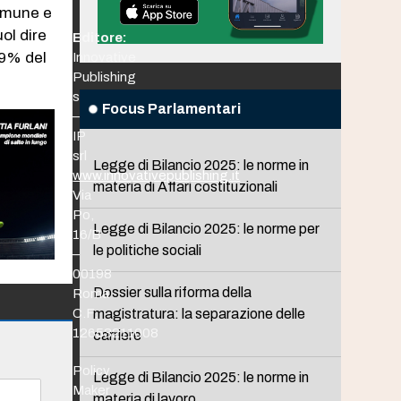
Comune e
uol dire
Editore:
49% del
Innovative
Publishing
srl
Focus Parlamentari
–
IP
srl
Legge di Bilancio 2025: le norme in
www.innovativepublishing.it
materia di Affari costituzionali
Via
Po,
Legge di Bilancio 2025: le norme per
16/B
le politiche sociali
–
00198
Dossier sulla riforma della
Roma
C.F.
magistratura: la separazione delle
12653211008
carriere
Policy
Legge di Bilancio 2025: le norme in
Maker
materia di lavoro