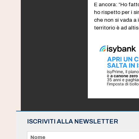
E ancora: “Ho fat
ho rispetto per i s
che non si vada a 
territorio è ad alti
ISCRIVITI ALLA NEWSLETTER
N
o