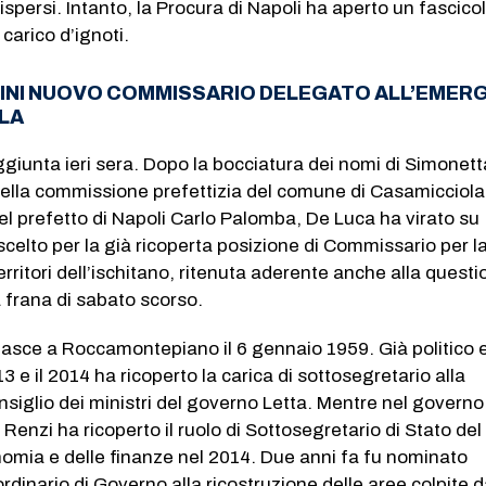
ispersi. Intanto, la Procura di Napoli ha aperto un fascico
carico d’ignoti.
NINI NUOVO COMMISSARIO DELEGATO ALL’EMER
OLA
aggiunta ieri sera. Dopo la bocciatura dei nomi di Simonett
della commissione prefettizia del comune di Casamicciola
el prefetto di Napoli Carlo Palomba, De Luca ha virato su
scelto per la già ricoperta posizione di Commissario per l
erritori dell’ischitano, ritenuta aderente anche alla quest
 frana di sabato scorso.
nasce a Roccamontepiano il 6 gennaio 1959. Già politico 
13 e il 2014 ha ricoperto la carica di sottosegretario alla
siglio dei ministri del governo Letta. Mentre nel governo
Renzi ha ricoperto il ruolo di Sottosegretario di Stato del
nomia e delle finanze nel 2014. Due anni fa fu nominato
dinario di Governo alla ricostruzione delle aree colpite d