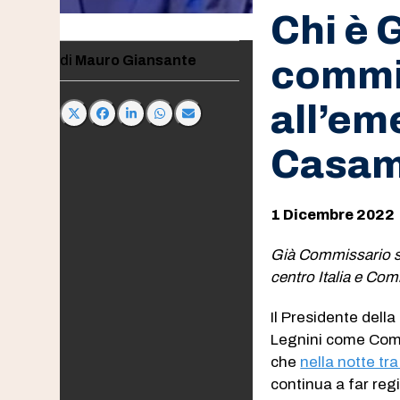
Chi è 
Mauro Giansante
commi
all’em
Casam
1 Dicembre 2022
Già Commissario st
centro Italia e Comm
Il Presidente del
Legnini come Comm
che
nella notte tr
continua a far regi