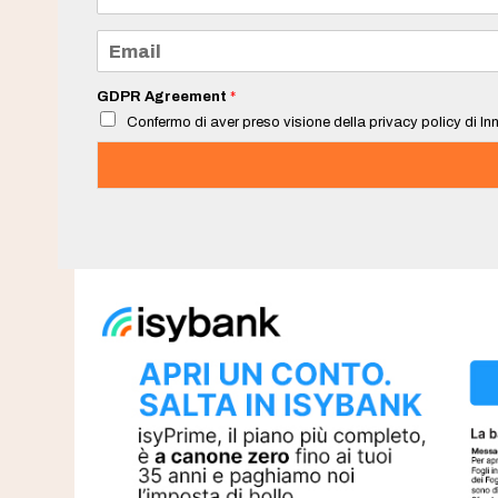
m
e
E
*
m
a
i
GDPR Agreement
*
l
Confermo di aver preso visione della privacy policy di Inn
*