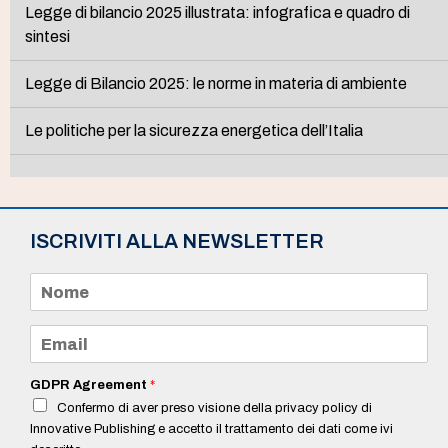
Legge di bilancio 2025 illustrata: infografica e quadro di
sintesi
Legge di Bilancio 2025: le norme in materia di ambiente
Le politiche per la sicurezza energetica dell’Italia
ISCRIVITI ALLA NEWSLETTER
N
o
m
e
E
*
m
a
i
GDPR Agreement
*
l
Confermo di aver preso visione della privacy policy di
*
Innovative Publishing e accetto il trattamento dei dati come ivi