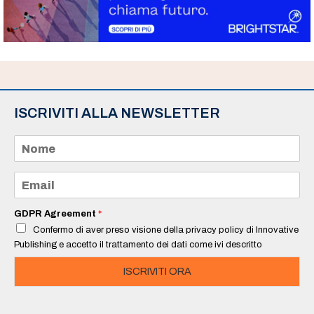
ISCRIVITI ALLA NEWSLETTER
N
o
m
e
E
*
m
a
i
GDPR Agreement
*
l
Confermo di aver preso visione della privacy policy di Innovative
*
Publishing e accetto il trattamento dei dati come ivi descritto
ISCRIVITI ORA