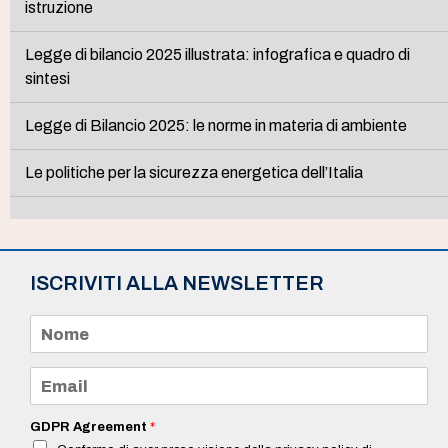
istruzione
Legge di bilancio 2025 illustrata: infografica e quadro di
sintesi
Legge di Bilancio 2025: le norme in materia di ambiente
Le politiche per la sicurezza energetica dell’Italia
ISCRIVITI ALLA NEWSLETTER
N
o
m
e
E
*
m
a
i
GDPR Agreement
*
l