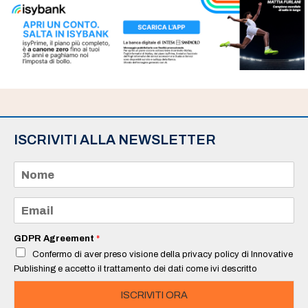
ISCRIVITI ALLA NEWSLETTER
N
o
m
e
E
*
m
a
i
GDPR Agreement
*
l
Confermo di aver preso visione della privacy policy di Innovative
*
Publishing e accetto il trattamento dei dati come ivi descritto
ISCRIVITI ORA