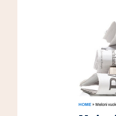
HOME
»
Meloni vuol