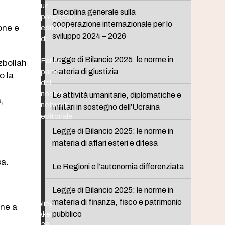
un
Disciplina generale sulla
progetto
cooperazione internazionale per lo
one e
editoriale
sviluppo 2024 – 2026
di
Legge di Bilancio 2025: le norme in
Fanno
ezbollah
materia di giustizia
parte
o la
del
nostro
Le attività umanitarie, diplomatiche e
,
network
militari in sostegno dell’Ucraina
editoriale:
Legge di Bilancio 2025: le norme in
materia di affari esteri e difesa
sa.
Le Regioni e l’autonomia differenziata
Legge di Bilancio 2025: le norme in
materia di finanza, fisco e patrimonio
Policy
one a
pubblico
Maker