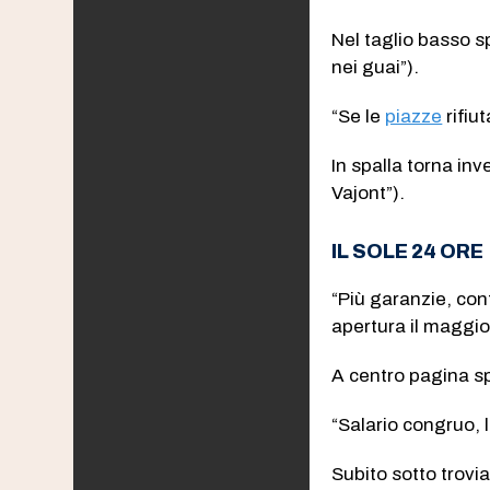
Nel taglio basso spa
nei guai”).
“Se le
piazze
rifiu
In spalla torna inve
Vajont”).
IL SOLE 24 ORE
“Più garanzie, cont
apertura il maggio
A centro pagina sp
“Salario congruo, l
Subito sotto trovia