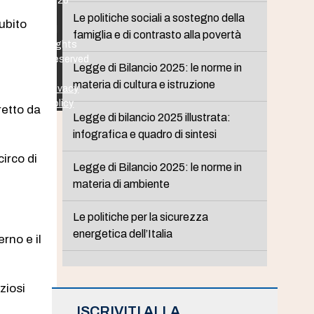
2026
-
Le politiche sociali a sostegno della
subito
All
famiglia e di contrasto alla povertà
Rights
Reserved
Legge di Bilancio 2025: le norme in
-
materia di cultura e istruzione
Privacy
Policy
retto da
Legge di bilancio 2025 illustrata:
infografica e quadro di sintesi
circo di
Legge di Bilancio 2025: le norme in
materia di ambiente
Le politiche per la sicurezza
energetica dell’Italia
rno e il
ziosi
ISCRIVITI ALLA