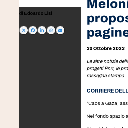
Meloni
Edoardo Lisi
propost
pagin
30 Ottobre 2023
Le altre notizie del
progetti Pnrr, le pr
rassegna stampa
CORRIERE DEL
“Caos a Gaza, assa
Nel fondo spazio al