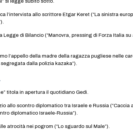
ni” si legge subito sotto.
cca l’intervista allo scrittore Etgar Keret (“La sinistra euro
).
la Legge di Bilancio (“Manovra, pressing di Forza Italia su a
amo l’appello della madre della ragazza pugliese nelle car
a segregata dalla polizia kazaka”).
A
e” titola in apertura il quotidiano Gedi.
zio allo scontro diplomatico tra Israele e Russia (“Caccia 
tro diplomatico Israele-Russia”).
lle atrocità nei pogrom (“Lo sguardo sul Male”).