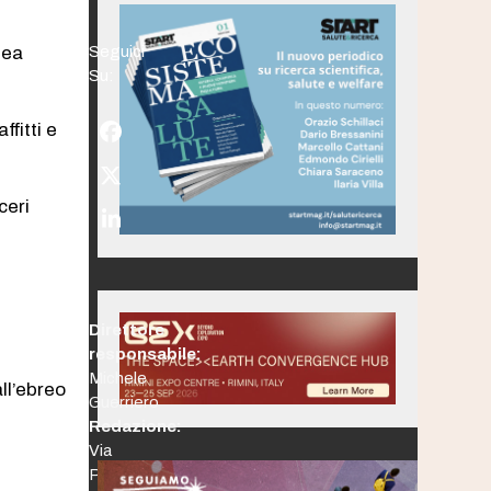
pea
Seguici
Su:
ffitti e
Facebook
Twitter
(deprecated)
ceri
LinkedIn
Direttore
responsabile:
Michele
all’ebreo
Guerriero
Redazione:
Via
Po,