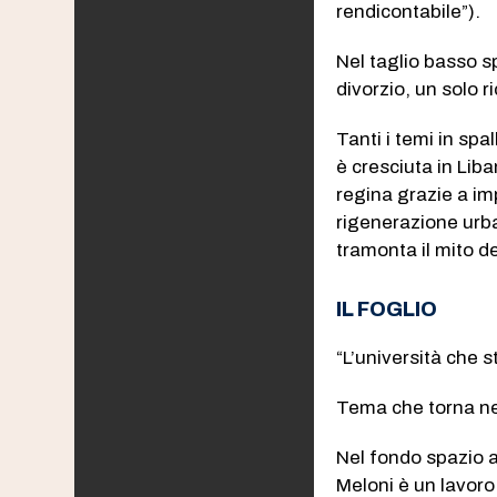
rendicontabile”).
Nel taglio basso s
divorzio, un solo r
Tanti i temi in spa
è cresciuta in Lib
regina grazie a imp
rigenerazione urban
tramonta il mito de
IL FOGLIO
“L’università che 
Tema che torna nel
Nel fondo spazio a
Meloni è un lavoro