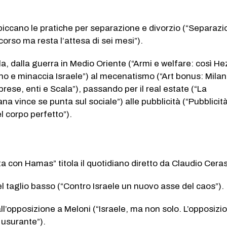
piccano le pratiche per separazione e divorzio (“Separazi
icorso ma resta l’attesa di sei mesi”).
lla, dalla guerra in Medio Oriente (“Armi e welfare: così H
ano e minaccia Israele”) al mecenatismo (“Art bonus: Milan
rese, enti e Scala”), passando per il real estate (“La
a vince se punta sul sociale”) alle pubblicità (“Pubblicità
l corpo perfetto”).
sta con Hamas” titola il quotidiano diretto da Claudio Cera
 taglio basso (“Contro Israele un nuovo asse del caos”).
ll’opposizione a Meloni (“Israele, ma non solo. L’opposizi
 usurante”).