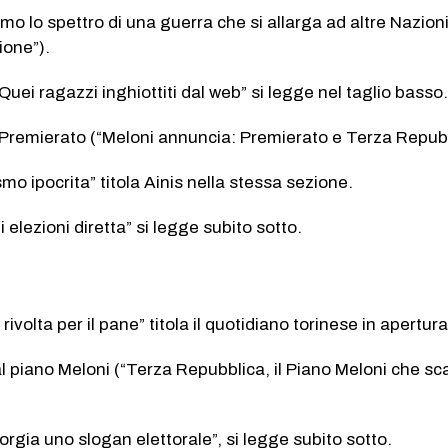
amo lo spettro di una guerra che si allarga ad altre Nazion
gione”).
Quei ragazzi inghiottiti dal web” si legge nel taglio basso
l Premierato (“Meloni annuncia: Premierato e Terza Repubb
ismo ipocrita” titola Ainis nella stessa sezione.
i elezioni diretta” si legge subito sotto.
rivolta per il pane” titola il quotidiano torinese in apertura
l piano Meloni (“Terza Repubblica, il Piano Meloni che sca
iorgia uno slogan elettorale”, si legge subito sotto.