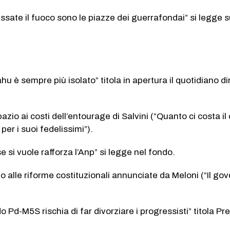
essate il fuoco sono le piazze dei guerrafondai” si legge 
hu è sempre più isolato” titola in apertura il quotidiano di
.
zio ai costi dell’entourage di Salvini (“Quanto ci costa il 
 per i suoi fedelissimi”).
e si vuole rafforza l’Anp” si legge nel fondo.
 alle riforme costituzionali annunciate da Meloni (“Il gove
o Pd-M5S rischia di far divorziare i progressisti” titola Pre