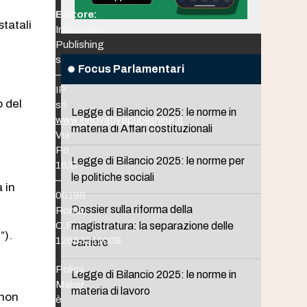
Editore:
statali
Innovative
Publishing
srl
Focus Parlamentari
–
IP
o del
srl
Legge di Bilancio 2025: le norme in
www.innovativepublishing.it
materia di Affari costituzionali
Via
Po,
Legge di Bilancio 2025: le norme per
16/B
le politiche sociali
–
a in
00198
Dossier sulla riforma della
Roma
C.F.
magistratura: la separazione delle
”).
12653211008
carriere
Policy
Legge di Bilancio 2025: le norme in
Maker
materia di lavoro
 non
è