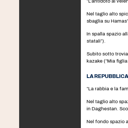
“L’antidoto ai vele
Nel taglio alto spi
sbaglia su Hamas”
In spalla spazio al
statali”).
Subito sotto trovi
kazake (“Mia figli
LA REPUBBLIC
“La rabbia e la fam
Nel taglio alto spa
in Daghestan. Scon
Nel fondo spazio a