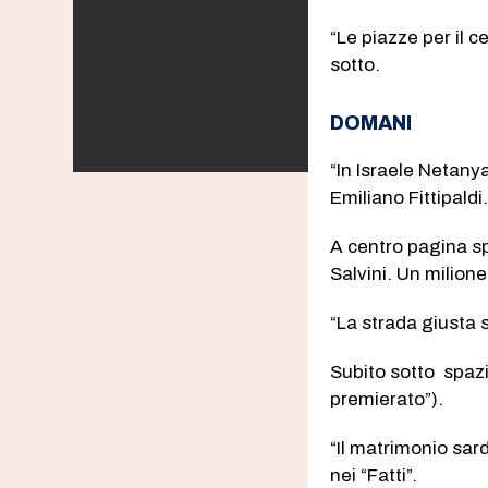
“Le piazze per il c
sotto.
DOMANI
“In Israele Netanya
Emiliano Fittipaldi
A centro pagina spa
Salvini. Un milione
“La strada giusta s
Subito sotto spazio
premierato”).
“Il matrimonio sard
nei “Fatti”.