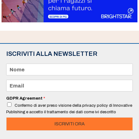
ISCRIVITI ALLA NEWSLETTER
N
o
m
e
E
*
m
a
i
GDPR Agreement
*
l
Confermo di aver preso visione della privacy policy di Innovative
*
Publishing e accetto il trattamento dei dati come ivi descritto
ISCRIVITI ORA