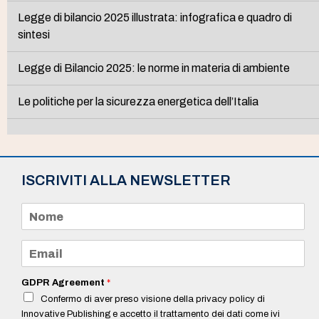
Legge di bilancio 2025 illustrata: infografica e quadro di
sintesi
Legge di Bilancio 2025: le norme in materia di ambiente
Le politiche per la sicurezza energetica dell’Italia
ISCRIVITI ALLA NEWSLETTER
N
o
m
e
E
*
m
a
i
GDPR Agreement
*
l
Confermo di aver preso visione della privacy policy di
*
Innovative Publishing e accetto il trattamento dei dati come ivi