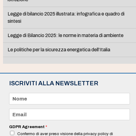
Legge di bilancio 2025 illustrata: infografica e quadro di
sintesi
Legge di Bilancio 2025: le norme in materia di ambiente
Le politiche per la sicurezza energetica dell’Italia
ISCRIVITI ALLA NEWSLETTER
N
o
m
e
E
*
m
a
i
GDPR Agreement
*
l
Confermo di aver preso visione della privacy policy di
*