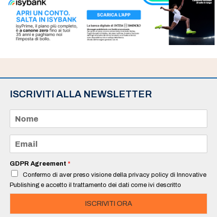
ISCRIVITI ALLA NEWSLETTER
N
o
m
e
E
*
m
a
i
GDPR Agreement
*
l
Confermo di aver preso visione della privacy policy di Innovative
*
Publishing e accetto il trattamento dei dati come ivi descritto
ISCRIVITI ORA