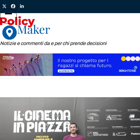
Skip
Twitter
Facebook
LinkedIn
to
content
Open
Close
mobile
mobile
menu
menu
Notizie e commenti da e per chi prende decisioni