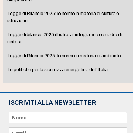
Legge di Bilancio 2025: le norme in materia di cultura e
istruzione
Legge di bilancio 2025 illustrata: infografica e quadro di
sintesi
Legge di Bilancio 2025: le norme in materia di ambiente
Le politiche per la sicurezza energetica dell’Italia
ISCRIVITI ALLA NEWSLETTER
N
o
m
e
E