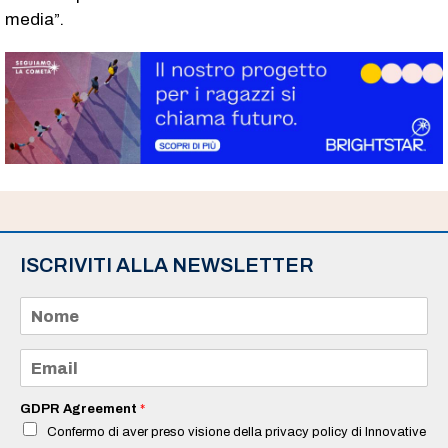
media”.
ISCRIVITI ALLA NEWSLETTER
N
o
m
e
E
*
m
a
i
GDPR Agreement
*
l
Confermo di aver preso visione della privacy policy di Innovative
*