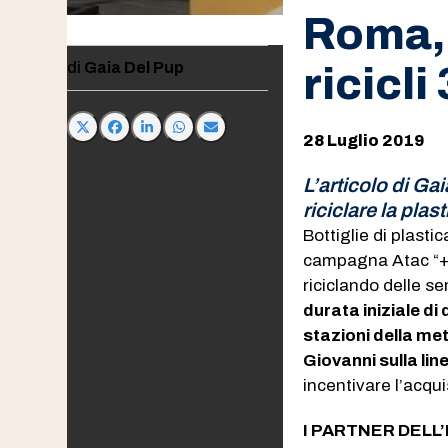
Roma, 
Gaia Del Pup
ricicli
28 Luglio 2019
L’articolo di Gai
riciclare la plas
Bottiglie di plasti
campagna Atac “+Ri
riciclando delle se
durata iniziale di
stazioni della met
Giovanni sulla lin
incentivare l’acquis
I PARTNER DELL’