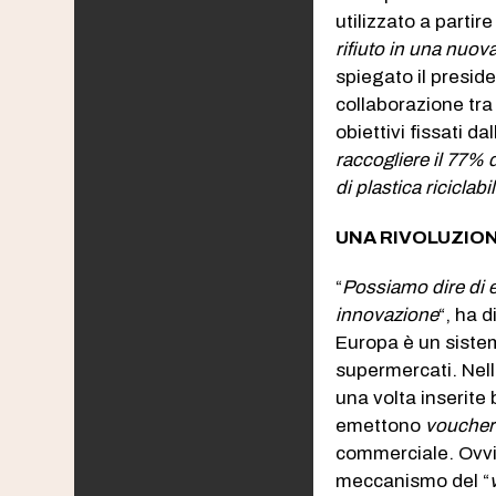
utilizzato a partir
rifiuto in una nuov
spiegato il presid
collaborazione tra
obiettivi fissati d
raccogliere il 77% d
di plastica riciclabi
UNA RIVOLUZIO
“
Possiamo dire di 
innovazione
“, ha 
Europa è un sistem
supermercati. Nell
una volta inserite b
emettono
voucher
commerciale. Ovvia
meccanismo del “