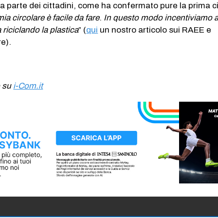
lo da parte dei cittadini, come ha confermato pure la prima c
ia circolare è facile da
fare
.
In questo modo incentiviamo a 
a riciclando la plastica
” (
qui
un nostro articolo sui RAEE e
re).
o su
i-Com.it