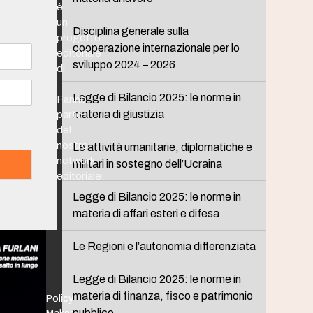
è
un
Disciplina generale sulla
progetto
cooperazione internazionale per lo
editoriale
sviluppo 2024 – 2026
di
Legge di Bilancio 2025: le norme in
Fanno
materia di giustizia
parte
del
nostro
Le attività umanitarie, diplomatiche e
network
militari in sostegno dell’Ucraina
editoriale:
Legge di Bilancio 2025: le norme in
materia di affari esteri e difesa
Le Regioni e l’autonomia differenziata
Legge di Bilancio 2025: le norme in
materia di finanza, fisco e patrimonio
Policy
pubblico