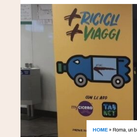
HOME
»
Roma, un big