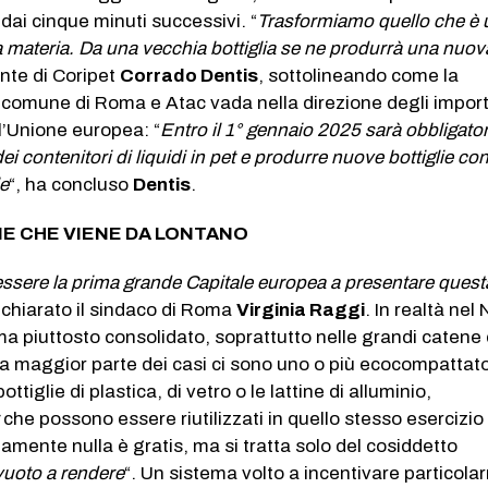
e dai cinque minuti successivi. “
Trasformiamo quello che è 
a materia. Da una vecchia bottiglia se ne produrrà una nuov
ente di Coripet
Corrado Dentis
, sottolineando come la
 comune di Roma e Atac vada nella direzione degli import
all’Unione europea: “
Entro il 1° gennaio 2025 sarà obbligato
ei contenitori di liquidi in pet e produrre nuove bottiglie co
le
“, ha concluso
Dentis
.
NE CHE VIENE DA LONTANO
essere la prima grande Capitale europea a presentare quest
dichiarato il sindaco di Roma
Virginia Raggi
. In realtà nel
a piuttosto consolidato, soprattutto nelle grandi catene 
a maggior parte dei casi ci sono uno o più ecocompattato
ottiglie di plastica, di vetro o le lattine di alluminio,
che possono essere riutilizzati in quello stesso esercizio
mente nulla è gratis, ma si tratta solo del cosiddetto
vuoto a rendere
“. Un sistema volto a incentivare particol