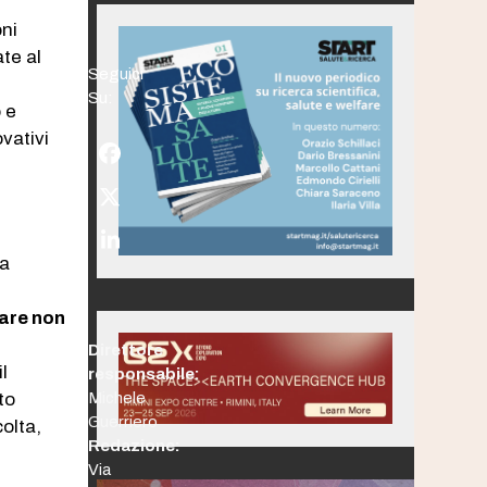
oni
ate al
Seguici
Su:
 e
vativi
Facebook
.
Twitter
(deprecated)
LinkedIn
ca
e
rare non
Direttore
l
responsabile:
to
Michele
Guerriero
olta,
Redazione:
Via