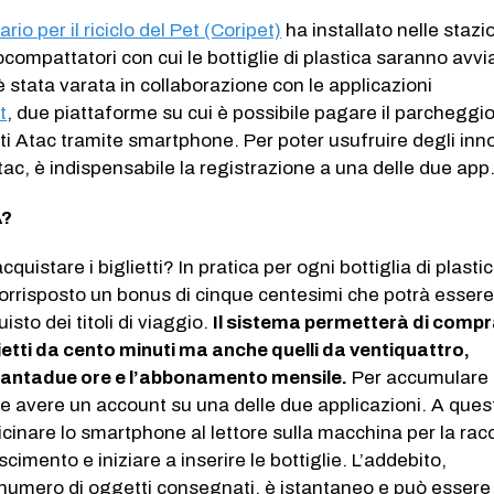
io per il riciclo del Pet (Coripet)
ha installato nelle stazi
compattatori con cui le bottiglie di plastica saranno avvi
va è stata varata in collaborazione con le applicazioni
t
, due piattaforme su cui è possibile pagare il parcheggio
tti Atac tramite smartphone. Per poter usufruire degli inno
Atac, è indispensabile la registrazione a una delle due app
A?
quistare i biglietti? In pratica per ogni bottiglia di plasti
orrisposto un bonus di cinque centesimi che potrà esser
uisto dei titoli di viaggio.
Il sistema permetterà di comp
glietti da cento minuti ma anche quelli da ventiquattro,
tantadue ore e l’abbonamento mensile.
Per accumulare i
nte avere un account su una delle due applicazioni. A ques
cinare lo smartphone al lettore sulla macchina per la racc
scimento e iniziare a inserire le bottiglie. L’addebito,
 numero di oggetti consegnati, è istantaneo e può essere