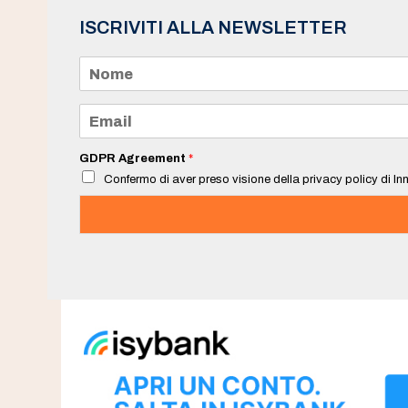
ISCRIVITI ALLA NEWSLETTER
N
o
m
e
E
*
m
a
i
GDPR Agreement
*
l
Confermo di aver preso visione della privacy policy di Inn
*