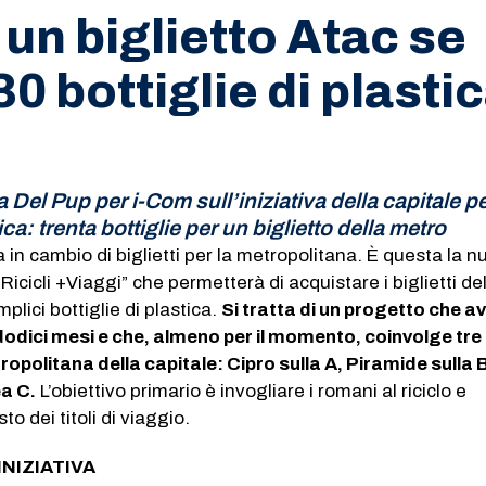
un biglietto Atac se
 30 bottiglie di plasti
a Del Pup per i-Com sull’iniziativa della capitale p
tica: trenta bottiglie per un biglietto della metro
ca in cambio di biglietti per la metropolitana. È questa la 
cicli +Viaggi” che permetterà di acquistare i biglietti de
mplici bottiglie di plastica.
Si tratta di un progetto che a
 dodici mesi e che, almeno per il momento, coinvolge tre
ropolitana della capitale: Cipro sulla A, Piramide sulla 
ea C.
L’obiettivo primario è invogliare i romani al riciclo e
to dei titoli di viaggio.
INIZIATIVA