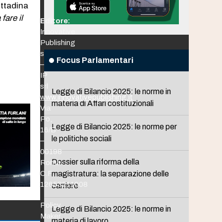
ittadina
fare il
Editore:
Innovative
Publishing
srl
Focus Parlamentari
–
IP
srl
Legge di Bilancio 2025: le norme in
www.innovativepublishing.it
materia di Affari costituzionali
Via
Po,
Legge di Bilancio 2025: le norme per
16/B
le politiche sociali
–
00198
Dossier sulla riforma della
Roma
C.F.
magistratura: la separazione delle
12653211008
carriere
Policy
Legge di Bilancio 2025: le norme in
Maker
materia di lavoro