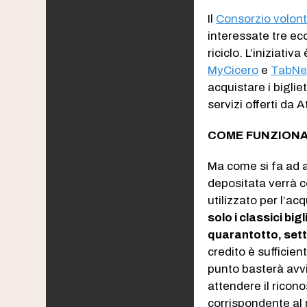
Il
Consorzio volontar
interessate tre eco
riciclo. L’iniziati
MyCicero
e
TabNe
acquistare i biglie
servizi offerti da 
COME FUNZION
Ma come si fa ad ac
depositata verrà c
utilizzato per l’acq
solo i classici bi
quarantotto, set
credito è sufficie
punto basterà avvi
attendere il ricono
corrispondente al