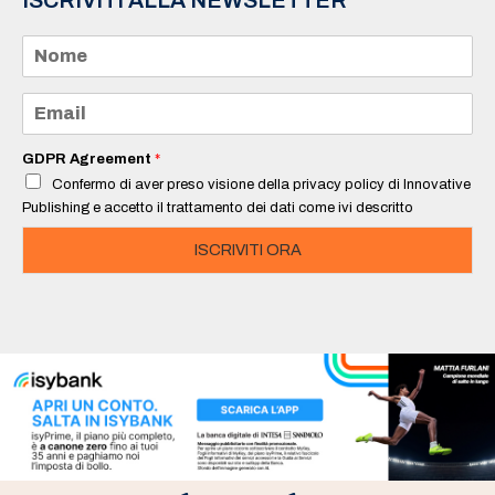
N
o
m
e
E
*
m
a
i
GDPR Agreement
*
l
Confermo di aver preso visione della privacy policy di Innovative
*
Publishing e accetto il trattamento dei dati come ivi descritto
ISCRIVITI ORA