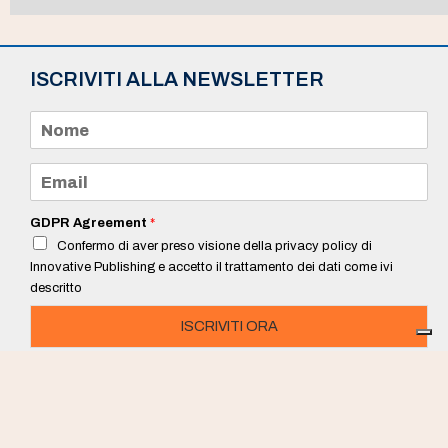
ISCRIVITI ALLA NEWSLETTER
N
o
m
e
E
*
m
a
i
GDPR Agreement
*
l
Confermo di aver preso visione della privacy policy di
*
Innovative Publishing e accetto il trattamento dei dati come ivi
descritto
ISCRIVITI ORA