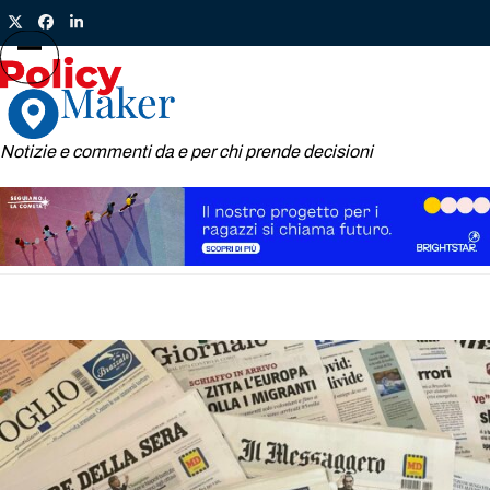
Skip
Twitter
Facebook
LinkedIn
to
content
Open
Close
mobile
mobile
menu
menu
Notizie e commenti da e per chi prende decisioni