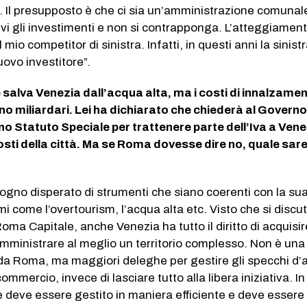
o. Il presupposto è che ci sia un’amministrazione comunal
ivi gli investimenti e non si contrapponga. L’atteggiamen
 mio competitor di sinistra. Infatti, in questi anni la sinist
ovo investitore”.
 salva Venezia dall’acqua alta, ma i costi di innalzamen
 miliardari. Lei ha dichiarato che chiederà al Governo
no Statuto Speciale per trattenere parte dell’Iva a Vene
costi della città. Ma se Roma dovesse dire no, quale sar
ogno disperato di strumenti che siano coerenti con la sua
i come l’overtourism, l’acqua alta etc. Visto che si discu
oma Capitale, anche Venezia ha tutto il diritto di acquisi
amministrare al meglio un territorio complesso. Non è un
da Roma, ma maggiori deleghe per gestire gli specchi d
commercio, invece di lasciare tutto alla libera iniziativa. In
se deve essere gestito in maniera efficiente e deve essere