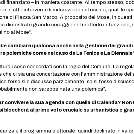
di finanziato – in maniera costante. Al tempo stesso, d
e in atto interventi di mitigazione del rischio, quali le op
ne di Piazza San Marco. A proposito del Mose, in questi 
 ha dimostrato grande coraggio nel metterlo in funzione, u
ul no al Mose”.
be cambiare qualcosa anche nella gestione dei grandi 
itare polemiche come nel caso de La Fenice e La Biennale
ulturali sono concordati con la regia del Comune. La regola
he ci sia una concertazione con l’amministrazione della
ice forse si è discusso parzialmente, se si fosse discuss
babilmente non sarebbe nata una polemica”.
ar convivere la sua agenda con quella di Calenda? Non
si bloccherà al primo voto cruciale su urbanistica o gra
lleanza è il programma elettorale, quindi declinato in valor