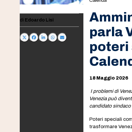
Calenda
Ammini
Edoardo Lisi
parla V
poteri
Calen
18 Maggio 2026
I problemi di Vene
Venezia può diventar
candidato sindaco 
Poteri speciali co
trasformare Venez