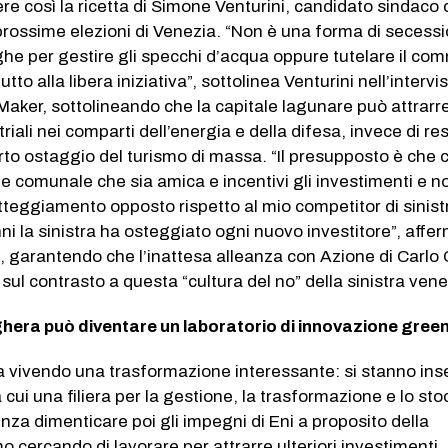
e così la ricetta di Simone Venturini, candidato sindaco 
prossime elezioni di Venezia. “Non è una forma di secess
e per gestire gli specchi d’acqua oppure tutelare il co
utto alla libera iniziativa”, sottolinea Venturini nell’intervi
y Maker, sottolineando che la capitale lagunare può attrarr
riali nei comparti dell’energia e della difesa, invece di re
to ostaggio del turismo di massa. “Il presupposto è che c
 comunale che sia amica e incentivi gli investimenti e no
teggiamento opposto rispetto al mio competitor di sinist
anni la sinistra ha osteggiato ogni nuovo investitore”, affer
, garantendo che l’inattesa alleanza con Azione di Carlo
 sul contrasto a questa “cultura del no” della sinistra ven
era può diventare un laboratorio di innovazione gree
ta vivendo una trasformazione interessante: si stanno in
 cui una filiera per la gestione, la trasformazione e lo st
enza dimenticare poi gli impegni di Eni a proposito della
mo cercando di lavorare per attrarre ulteriori investimenti