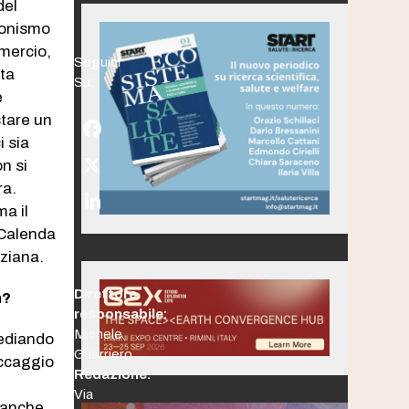
del
ionismo
mmercio,
Seguici
sta
Su:
e
stare un
Facebook
i sia
n si
Twitter
ra.
(deprecated)
LinkedIn
ma il
 Calenda
eziana.
Direttore
n?
responsabile:
Michele
sediando
Guerriero
occaggio
Redazione:
Via
, anche