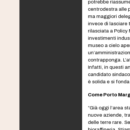
potrebbe riassumer
centrodestra alle 
ma maggiori delegh
invece di lasciare t
rilasciata a Polic
investimenti indust
museo a cielo aper
un’amministrazione
contrapponga. L’at
Infatti, in questi 
candidato sindaco
è solida e si fonda
Come Porto Margh
“Già oggi l’area s
nuove aziende, tra
delle terre rare. S
bioraffineria. Stia