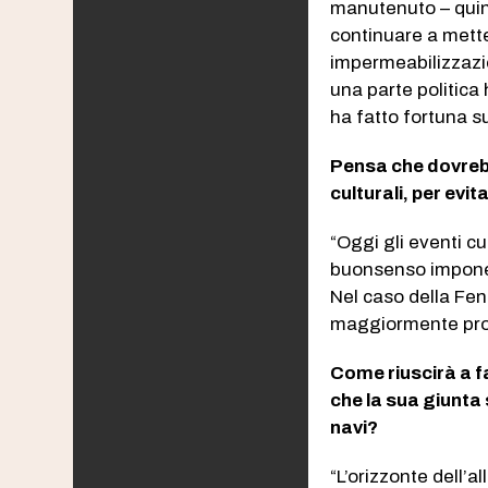
manutenuto – quin
continuare a metter
impermeabilizzazio
una parte politica
ha fatto fortuna s
Pensa che dovreb
culturali, per ev
“Oggi gli eventi c
buonsenso impone c
Nel caso della Fen
maggiormente pro
Come riuscirà a f
che la sua giunta 
navi?
“L’orizzonte dell’a