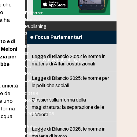
e che
to
Editore:
ra ha
Innovative
Publishing
srl
Focus Parlamentari
–
to e di
IP
 Meloni
srl
zia per
Legge di Bilancio 2025: le norme in
www.innovativepublishing.it
materia di Affari costituzionali
ebbe
Via
Po,
Legge di Bilancio 2025: le norme per
16/B
 unicità
le politiche sociali
–
te del
00198
Dossier sulla riforma della
Roma
re uno
C.F.
magistratura: la separazione delle
a forma
12653211008
carriere
’acqua
Policy
Legge di Bilancio 2025: le norme in
Maker
materia di lavoro