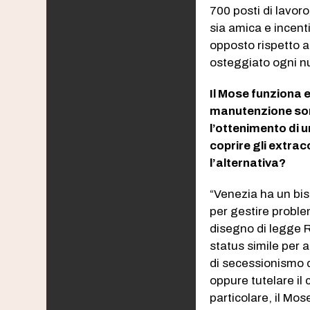
700 posti di lavor
sia amica e incent
opposto rispetto al
osteggiato ogni nu
Il Mose funziona e
manutenzione sono
l’ottenimento di u
coprire gli extra
l’alternativa?
“Venezia ha un bis
per gestire problem
disegno di legge R
status simile per 
di secessionismo 
oppure tutelare il 
particolare, il Mo