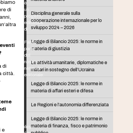
obbiamo
è
ere di
un
Disciplina generale sulla
progetto
anni,
cooperazione internazionale per lo
editoriale
n’altra
sviluppo 2024 – 2026
di
Legge di Bilancio 2025: le norme in
Fanno
eventi
materia di giustizia
parte
?
del
nostro
Le attività umanitarie, diplomatiche e
 di
network
militari in sostegno dell’Ucraina
 città.
editoriale:
o
Legge di Bilancio 2025: le norme in
materia di affari esteri e difesa
 teme
Le Regioni e l’autonomia differenziata
ndi
Legge di Bilancio 2025: le norme in
materia di finanza, fisco e patrimonio
Policy
i e
pubblico