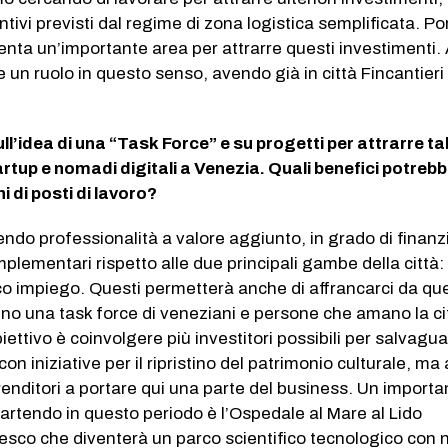
ntivi previsti dal regime di zona logistica semplificata. Po
nta un’importante area per attrarre questi investimenti.
e un ruolo in questo senso, avendo già in città Fincantieri
ll’idea di una “Task Force” e su progetti per attrarre ta
artup e nomadi digitali a Venezia. Quali benefici potreb
i di posti di lavoro?
endo professionalità a valore aggiunto, in grado di finanzi
lementari rispetto alle due principali gambe della città: 
ico impiego. Questi permetterà anche di affrancarci da qu
no una task force di veneziani e persone che amano la ci
iettivo è coinvolgere più investitori possibili per salvagu
on iniziative per il ripristino del patrimonio culturale, m
enditori a portare qui una parte del business. Un importa
artendo in questo periodo è l’Ospedale al Mare al Lido
esco che diventerà un parco scientifico tecnologico con 