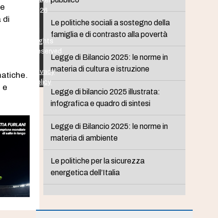
Maker
le
2026
 di
-
Le politiche sociali a sostegno della
All
famiglia e di contrasto alla povertà
Rights
Reserved
?
Legge di Bilancio 2025: le norme in
-
materia di cultura e istruzione
Privacy
matiche.
Policy
 e
Legge di bilancio 2025 illustrata:
infografica e quadro di sintesi
Legge di Bilancio 2025: le norme in
materia di ambiente
Le politiche per la sicurezza
energetica dell’Italia