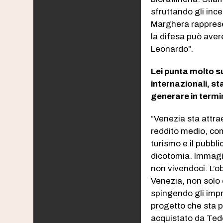
sfruttando gli ince
Marghera rapprese
la difesa può aver
Leonardo”.
Lei punta molto su
internazionali, st
generare in termin
“Venezia sta attra
reddito medio, comp
turismo e il pubbl
dicotomia. Immagi
non vivendoci. L’ob
Venezia, non solo c
spingendo gli impr
progetto che sta p
acquistato da Ted