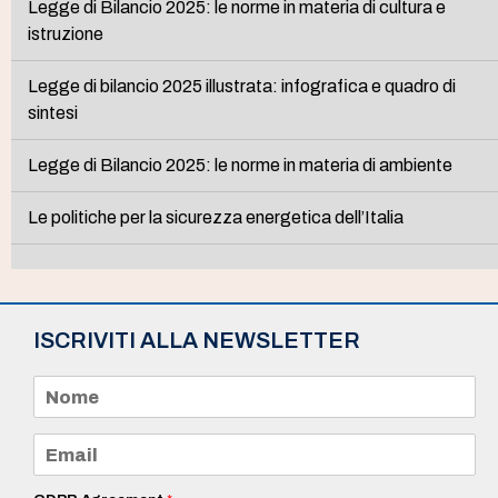
Legge di Bilancio 2025: le norme in materia di cultura e
istruzione
Legge di bilancio 2025 illustrata: infografica e quadro di
sintesi
Legge di Bilancio 2025: le norme in materia di ambiente
Le politiche per la sicurezza energetica dell’Italia
ISCRIVITI ALLA NEWSLETTER
N
o
m
e
E
*
m
a
i