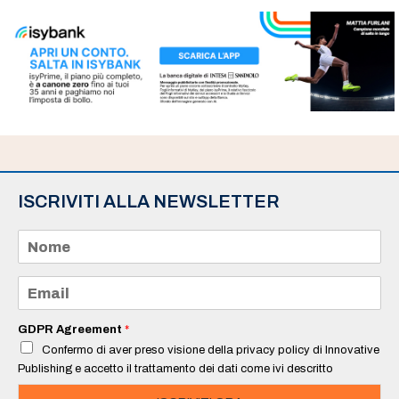
ISCRIVITI ALLA NEWSLETTER
N
o
m
e
E
*
m
a
i
GDPR Agreement
*
l
Confermo di aver preso visione della privacy policy di Innovative
*
Publishing e accetto il trattamento dei dati come ivi descritto