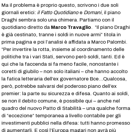
Ma il problema è proprio questo, scrivono i due soli
giornali eretici:
il Fatto Quotidiano
e
Domani
, il piano
Draghi sembra solo una chimera. Partiamo con il
quotidiano diretto da
Marco Travaglio
. “Il piano Draghi
è già cestinato, tranne i soldi in nuove armi” titola in
prima pagina e poi l’analisi è affidata a Marco Palombi.
“Per invertire la rotta, insieme al coordinamento delle
politiche tra i vari Stati, servono però soldi, tanti. Ed è
qui che la faccenda si fa meno facile, nonostante i
coretti di giubilo – non solo italiani – che hanno accolto
la fatica letteraria dell’ex governatore Bce…Qualcosa,
però, potrebbe salvarsi del poderoso piano dell’ex
premier: la parte su sicurezza e difesa. Quanto ai soldi,
se non il debito comune, è possibile qui – anche nel
quadro del nuovo Patto di Stabilità – una qualche forma
di “eccezione” temporanea a livello contabile per gli
investimenti pubblici nella difesa: tutti hanno promesso
di aumentarli. E così l’Europa magari non avrà più