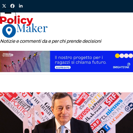
Skip
Twitter
Facebook
LinkedIn
to
content
Open
Close
mobile
mobile
menu
menu
Notizie e commenti da e per chi prende decisioni