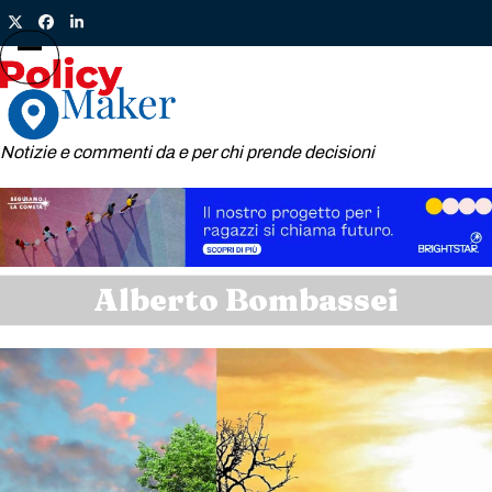
Skip
Twitter
Facebook
LinkedIn
to
content
Open
Close
mobile
mobile
menu
menu
Notizie e commenti da e per chi prende decisioni
Alberto Bombassei