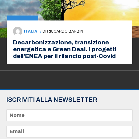
ITALIA
\
DI
RICCARDO BARBIN
Decarbonizzazione, transizione
energetica e Green Deal. I progetti
dell’ENEA per il rilancio post-Covid
ISCRIVITI ALLA NEWSLETTER
N
o
m
e
E
*
m
a