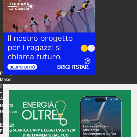
Policy
Maker
2026
-
All
Rights
Reserved
-
Privacy
Policy