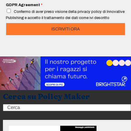
i
GDPR Agreement
*
l
Confermo di aver preso visione della privacy policy di Innovative
*
Publishing e accetto il trattamento dei dati come ivi descritto
ISCRIVITI ORA
Cerca su Policy Maker
Search