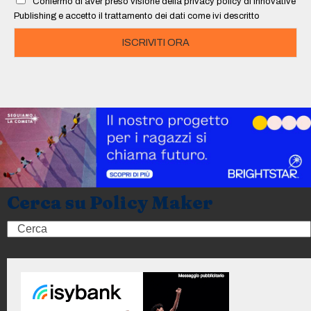
Confermo di aver preso visione della privacy policy di Innovative
*
Publishing e accetto il trattamento dei dati come ivi descritto
ISCRIVITI ORA
Cerca su Policy Maker
Search