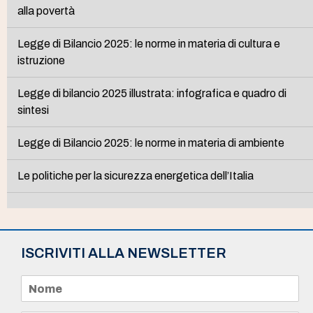
alla povertà
Legge di Bilancio 2025: le norme in materia di cultura e
istruzione
Legge di bilancio 2025 illustrata: infografica e quadro di
sintesi
Legge di Bilancio 2025: le norme in materia di ambiente
Le politiche per la sicurezza energetica dell’Italia
ISCRIVITI ALLA NEWSLETTER
N
o
m