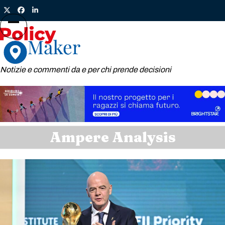
Skip
Twitter
Facebook
LinkedIn
to
content
Open
Close
mobile
mobile
menu
menu
Notizie e commenti da e per chi prende decisioni
Ampere Analysis