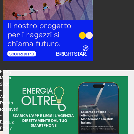
Policy
Maker
2026
-
All
Rights
Reserved
-
Privacy
Policy