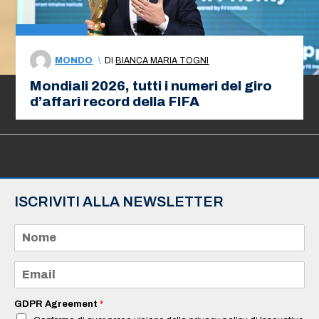
MONDO
\
DI
BIANCA MARIA TOGNI
Mondiali 2026, tutti i numeri del giro
d’affari record della FIFA
ISCRIVITI ALLA NEWSLETTER
N
o
m
e
E
*
m
a
i
GDPR Agreement
*
l