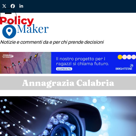
Skip
Twitter
Facebook
LinkedIn
to
content
Open
Close
mobile
mobile
menu
menu
Notizie e commenti da e per chi prende decisioni
Annagrazia Calabria