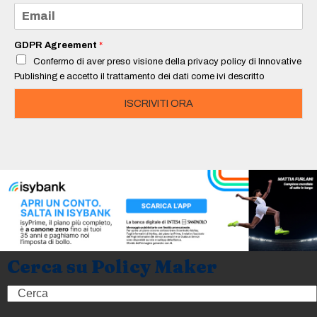
e
E
*
m
a
i
GDPR Agreement
*
l
Confermo di aver preso visione della privacy policy di Innovative
*
Publishing e accetto il trattamento dei dati come ivi descritto
ISCRIVITI ORA
Cerca su Policy Maker
Search