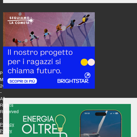
Policy
Maker
2026
-
All
Rights
Reserved
-
Privacy
Policy