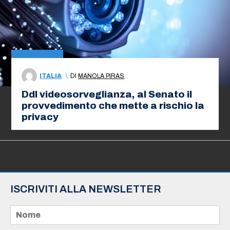
ITALIA
\
DI
MANOLA PIRAS
Ddl videosorveglianza, al Senato il
provvedimento che mette a rischio la
privacy
ISCRIVITI ALLA NEWSLETTER
N
o
m