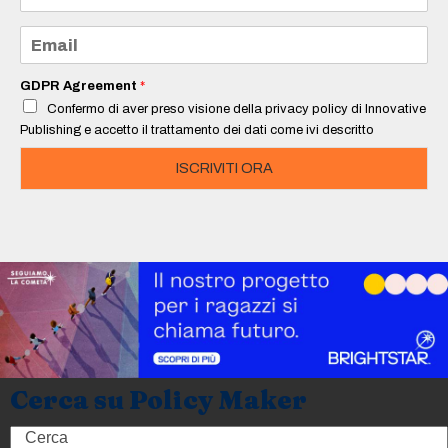
m
e
E
*
m
a
i
GDPR Agreement
*
l
Confermo di aver preso visione della privacy policy di Innovative
*
Publishing e accetto il trattamento dei dati come ivi descritto
ISCRIVITI ORA
Cerca su Policy Maker
Search