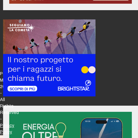
Policy
Maker
2026
-
All
Rights
Reserved
-
Privacy
Policy