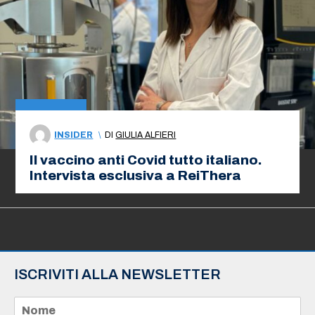
INSIDER
\
DI
GIULIA ALFIERI
Il vaccino anti Covid tutto italiano.
Intervista esclusiva a ReiThera
ISCRIVITI ALLA NEWSLETTER
N
o