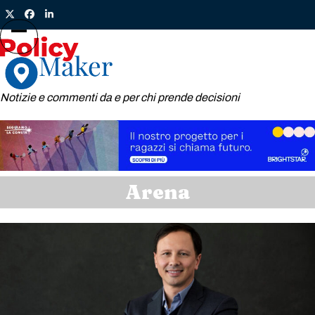
Skip
Twitter
Facebook
LinkedIn
to
content
Open
Close
mobile
mobile
menu
menu
Notizie e commenti da e per chi prende decisioni
Arena