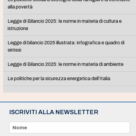
alla povertà
Legge di Bilancio 2025: le norme in materia di cultura e
istruzione
Legge di bilancio 2025 illustrata: infografica e quadro di
sintesi
Legge di Bilancio 2025: le norme in materia di ambiente
Le politiche per la sicurezza energetica dell’Italia
ISCRIVITI ALLA NEWSLETTER
N
o
m