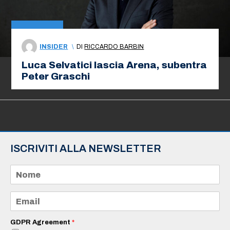
INSIDER
\
DI
RICCARDO BARBIN
Luca Selvatici lascia Arena, subentra
Peter Graschi
ISCRIVITI ALLA NEWSLETTER
N
o
m
e
E
*
m
a
i
GDPR Agreement
*
l