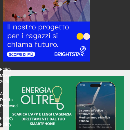
Policy
Maker
2026
-
All
Rights
Reserved
-
Privacy
Policy