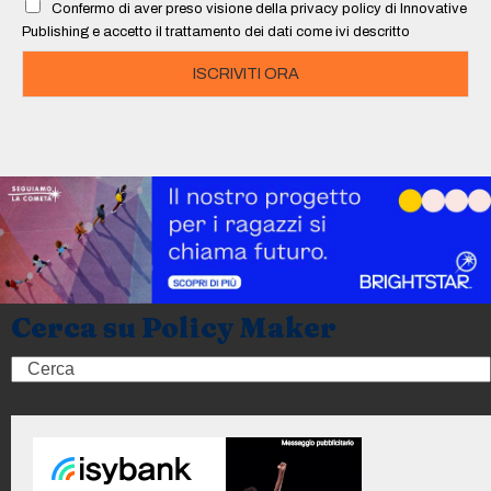
Confermo di aver preso visione della privacy policy di Innovative
*
Publishing e accetto il trattamento dei dati come ivi descritto
ISCRIVITI ORA
Cerca su Policy Maker
Search