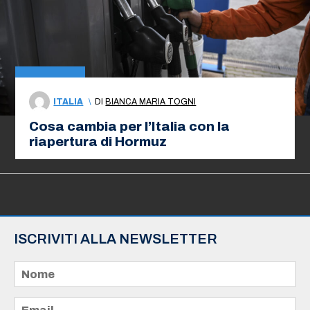
ITALIA
\
DI
BIANCA MARIA TOGNI
Cosa cambia per l’Italia con la
riapertura di Hormuz
ISCRIVITI ALLA NEWSLETTER
N
o
m
e
E