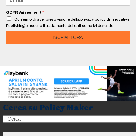
*
m
a
i
GDPR Agreement
*
l
Confermo di aver preso visione della privacy policy di Innovative
*
Publishing e accetto il trattamento dei dati come ivi descritto
ISCRIVITI ORA
Cerca su Policy Maker
Search