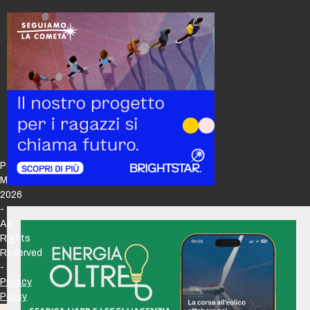
Policy
Maker
2026
-
All
Rights
Reserved
-
Privacy
Policy