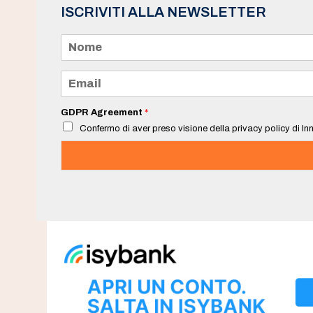
ISCRIVITI ALLA NEWSLETTER
N
o
m
e
E
*
m
a
i
GDPR Agreement
*
l
Confermo di aver preso visione della privacy policy di Inn
*