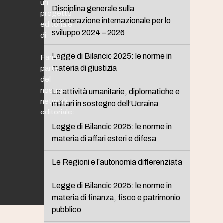
un
Disciplina generale sulla
progetto
cooperazione internazionale per lo
editoriale
sviluppo 2024 – 2026
di
Legge di Bilancio 2025: le norme in
Fanno
materia di giustizia
parte
del
nostro
Le attività umanitarie, diplomatiche e
network
militari in sostegno dell’Ucraina
editoriale:
Legge di Bilancio 2025: le norme in
materia di affari esteri e difesa
Le Regioni e l’autonomia differenziata
Legge di Bilancio 2025: le norme in
materia di finanza, fisco e patrimonio
pubblico