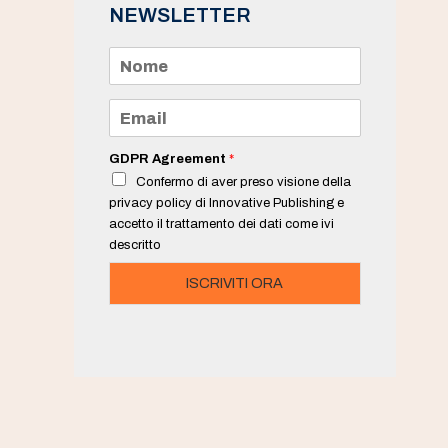
NEWSLETTER
N
o
m
e
E
*
m
a
i
GDPR Agreement
*
l
Confermo di aver preso visione della
*
privacy policy di Innovative Publishing e
accetto il trattamento dei dati come ivi
descritto
ISCRIVITI ORA