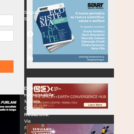
Seguici
Su:
Facebook
Twitter
(deprecated)
LinkedIn
Direttore
responsabile:
Michele
Guerriero
Redazione:
Via
Po,