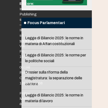
Editore:
Innovative
Publishing
srl
Focus Parlamentari
–
IP
srl
Legge di Bilancio 2025: le norme in
www.innovativepublishing.it
materia di Affari costituzionali
Via
Po,
Legge di Bilancio 2025: le norme per
16/B
le politiche sociali
–
00198
Dossier sulla riforma della
Roma
C.F.
magistratura: la separazione delle
12653211008
carriere
Policy
Legge di Bilancio 2025: le norme in
Maker
materia di lavoro
è