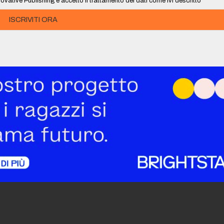
ovative Publishing e accetto il trattamento dei dati come ivi descritto
ISCRIVITI ORA