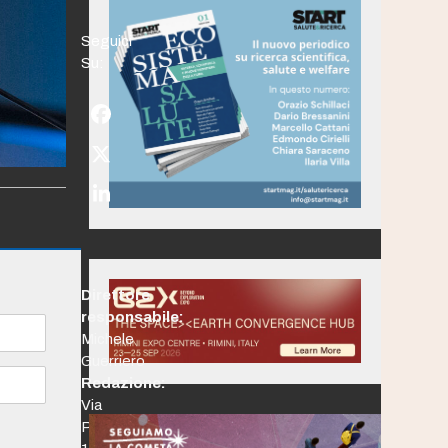
Seguici
Su:
Facebook
Twitter
(deprecated)
LinkedIn
Direttore
responsabile:
Michele
Guerriero
Redazione:
Via
Po,