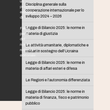
un
Disciplina generale sulla
progetto
cooperazione internazionale per lo
editoriale
sviluppo 2024 – 2026
di
Legge di Bilancio 2025: le norme in
Fanno
materia di giustizia
parte
del
nostro
Le attività umanitarie, diplomatiche e
network
militari in sostegno dell’Ucraina
editoriale:
Legge di Bilancio 2025: le norme in
materia di affari esteri e difesa
Le Regioni e l’autonomia differenziata
Legge di Bilancio 2025: le norme in
materia di finanza, fisco e patrimonio
pubblico