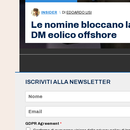
INSIDER
\
DI
EDOARDO LISI
Le nomine bloccano la 
DM eolico offshore
ISCRIVITI ALLA NEWSLETTER
N
o
m
e
E
*
m
a
i
GDPR Agreement
*
l