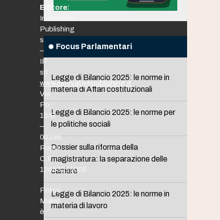
Editore:
Innovative
Publishing
srl
Focus Parlamentari
–
IP
srl
Legge di Bilancio 2025: le norme in
www.innovativepublishing.it
materia di Affari costituzionali
Via
Po,
Legge di Bilancio 2025: le norme per
16/B
le politiche sociali
–
00198
Dossier sulla riforma della
Roma
C.F.
magistratura: la separazione delle
12653211008
carriere
Policy
Legge di Bilancio 2025: le norme in
Maker
materia di lavoro
è