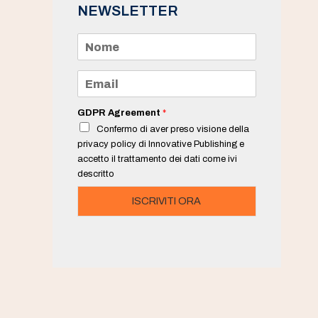
NEWSLETTER
N
o
m
e
E
*
m
a
i
GDPR Agreement
*
l
Confermo di aver preso visione della
*
privacy policy di Innovative Publishing e
accetto il trattamento dei dati come ivi
descritto
ISCRIVITI ORA