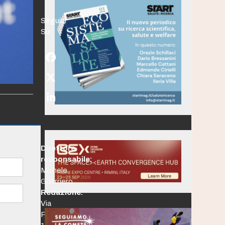
Seguici
Su:
Facebook
Twitter
(deprecated)
LinkedIn
Direttore
responsabile:
Michele
Guerriero
Redazione:
Via
Po,