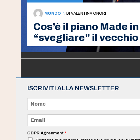
MONDO
\
DI
VALENTINA ONORI
Cos’è il piano Made i
“svegliare” il vecchi
ISCRIVITI ALLA NEWSLETTER
N
o
m
e
E
*
m
a
i
GDPR Agreement
*
l