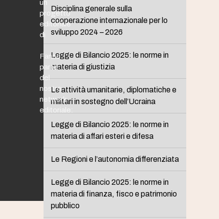
un
Disciplina generale sulla
progetto
cooperazione internazionale per lo
editoriale
sviluppo 2024 – 2026
di
Legge di Bilancio 2025: le norme in
Fanno
materia di giustizia
parte
del
nostro
Le attività umanitarie, diplomatiche e
network
militari in sostegno dell’Ucraina
editoriale:
Legge di Bilancio 2025: le norme in
materia di affari esteri e difesa
Le Regioni e l’autonomia differenziata
Legge di Bilancio 2025: le norme in
materia di finanza, fisco e patrimonio
pubblico