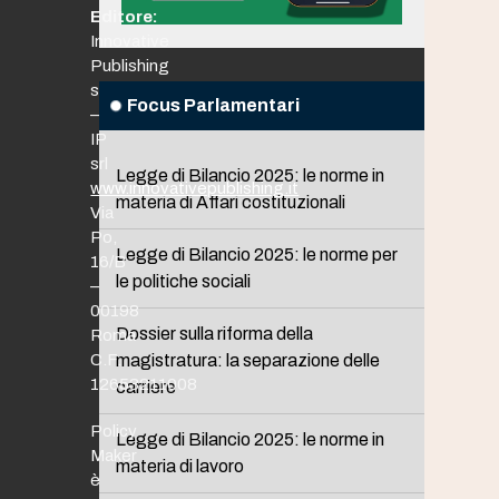
Editore:
Innovative
Publishing
srl
Focus Parlamentari
–
IP
srl
Legge di Bilancio 2025: le norme in
www.innovativepublishing.it
materia di Affari costituzionali
Via
Po,
Legge di Bilancio 2025: le norme per
16/B
le politiche sociali
–
00198
Dossier sulla riforma della
Roma
C.F.
magistratura: la separazione delle
12653211008
carriere
Policy
Legge di Bilancio 2025: le norme in
Maker
materia di lavoro
è