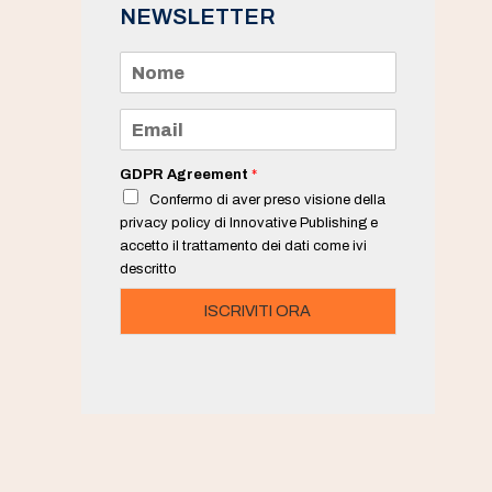
NEWSLETTER
N
o
m
e
E
*
m
a
i
GDPR Agreement
*
l
Confermo di aver preso visione della
*
privacy policy di Innovative Publishing e
accetto il trattamento dei dati come ivi
descritto
ISCRIVITI ORA