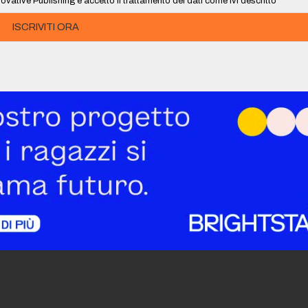
ovative Publishing e accetto il trattamento dei dati come ivi descritto
ISCRIVITI ORA