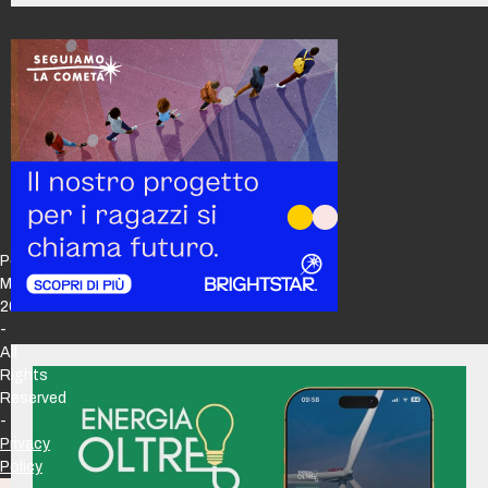
Policy
Maker
2026
-
All
Rights
Reserved
-
Privacy
Policy