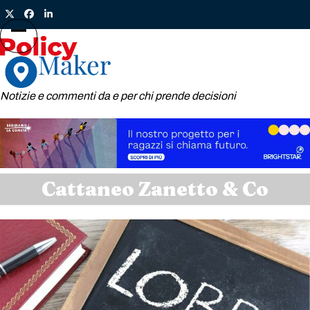
Skip
Twitter
Facebook
LinkedIn
to
content
Open
Close
mobile
mobile
menu
menu
Notizie e commenti da e per chi prende decisioni
Cattaneo Zanetto & Co