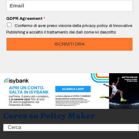
e
E
*
m
a
i
GDPR Agreement
*
l
Confermo di aver preso visione della privacy policy di Innovative
*
Publishing e accetto il trattamento dei dati come ivi descritto
ISCRIVITI ORA
Cerca su Policy Maker
Search