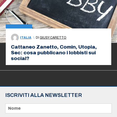
ITALIA
\
DI
GIUSY CARETTO
Cattaneo Zanetto, Comin, Utopia,
Sec: cosa pubblicano i lobbisti sui
social?
ISCRIVITI ALLA NEWSLETTER
N
o
m