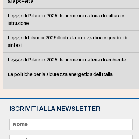
alla povertà
Legge di Bilancio 2025: le norme in materia di cultura e
istruzione
Legge di bilancio 2025 illustrata: infografica e quadro di
sintesi
Legge di Bilancio 2025: le norme in materia di ambiente
Le politiche per la sicurezza energetica dell’Italia
ISCRIVITI ALLA NEWSLETTER
N
o
m
e
E