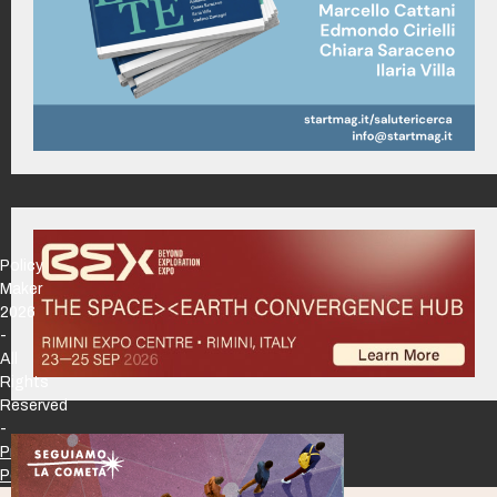
Policy
Maker
2026
-
All
Rights
Reserved
-
Privacy
Policy