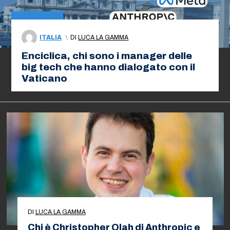
ITALIA
\
DI
LUCA LA GAMMA
Enciclica, chi sono i manager delle
big tech che hanno dialogato con il
Vaticano
DI
LUCA LA GAMMA
Chi è Christopher Olah di Anthropic e