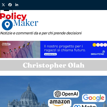
Skip
Twitter
Facebook
LinkedIn
to
content
Open
Close
mobile
mobile
menu
menu
Notizie e commenti da e per chi prende decisioni
Christopher Olah