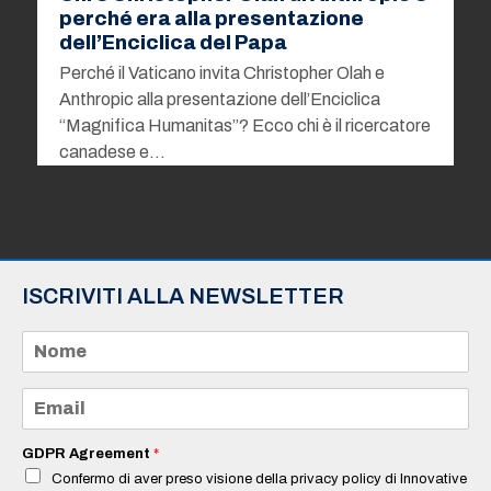
perché era alla presentazione
dell’Enciclica del Papa
Perché il Vaticano invita Christopher Olah e
Anthropic alla presentazione dell’Enciclica
“Magnifica Humanitas”? Ecco chi è il ricercatore
canadese e…
ISCRIVITI ALLA NEWSLETTER
N
o
m
e
E
*
m
a
i
GDPR Agreement
*
l
Confermo di aver preso visione della privacy policy di Innovative
*