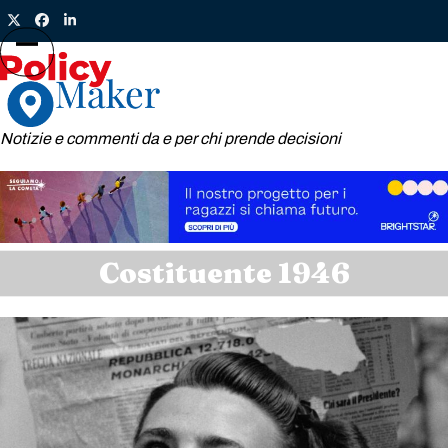
Skip
Twitter
Facebook
LinkedIn
to
content
Open
Close
mobile
mobile
menu
menu
Notizie e commenti da e per chi prende decisioni
Costituente 1946