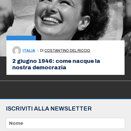
ITALIA
\
DI
COSTANTINO DEL RICCIO
2 giugno 1946: come nacque la
nostra democrazia
ISCRIVITI ALLA NEWSLETTER
N
o
m