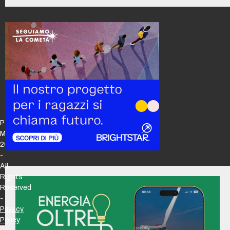
Policy
Maker
2026
-
All
Rights
Reserved
-
Privacy
Policy