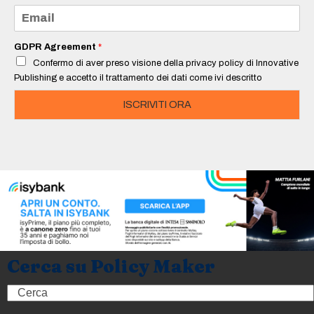
e
E
*
m
a
i
GDPR Agreement
*
l
Confermo di aver preso visione della privacy policy di Innovative
*
Publishing e accetto il trattamento dei dati come ivi descritto
ISCRIVITI ORA
Cerca su Policy Maker
Search