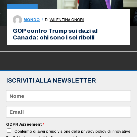
MONDO
\
DI
VALENTINA ONORI
GOP contro Trump sui dazi al
Canada: chi sono i sei ribelli
ISCRIVITI ALLA NEWSLETTER
N
o
m
e
E
*
m
a
i
GDPR Agreement
*
l
Confermo di aver preso visione della privacy policy di Innovative
*