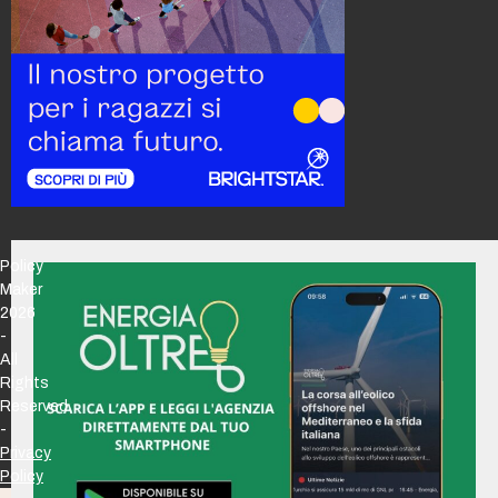
Policy
Maker
2026
-
All
Rights
Reserved
-
Privacy
Policy