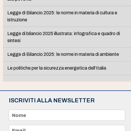
Legge di Bilancio 2025: le norme in materia di cultura e
istruzione
Legge di bilancio 2025 illustrata: infografica e quadro di
sintesi
Legge di Bilancio 2025: le norme in materia di ambiente
Le politiche per la sicurezza energetica dell’Italia
ISCRIVITI ALLA NEWSLETTER
N
o
m
e
E
*