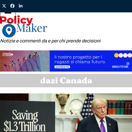
Skip
Twitter
Facebook
LinkedIn
to
content
Open
Close
mobile
mobile
menu
menu
Notizie e commenti da e per chi prende decisioni
dazi Canada