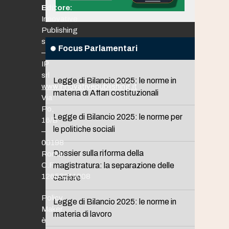
Editore:
Innovative
Publishing
srl
Focus Parlamentari
–
IP
srl
Legge di Bilancio 2025: le norme in
www.innovativepublishing.it
materia di Affari costituzionali
Via
Po,
Legge di Bilancio 2025: le norme per
16/B
le politiche sociali
–
00198
Dossier sulla riforma della
Roma
C.F.
magistratura: la separazione delle
12653211008
carriere
Policy
Legge di Bilancio 2025: le norme in
Maker
materia di lavoro
è