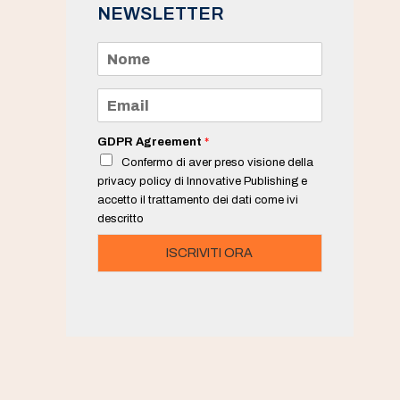
NEWSLETTER
N
o
m
e
E
*
m
a
i
GDPR Agreement
*
l
Confermo di aver preso visione della
*
privacy policy di Innovative Publishing e
accetto il trattamento dei dati come ivi
descritto
ISCRIVITI ORA