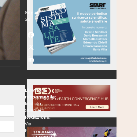
Seguici
Su:
Facebook
Twitter
(deprecated)
LinkedIn
Direttore
responsabile:
Michele
Guerriero
Redazione:
Via
Po,