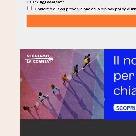
i
GDPR Agreement
*
l
Confermo di aver preso visione della privacy policy di Inn
*