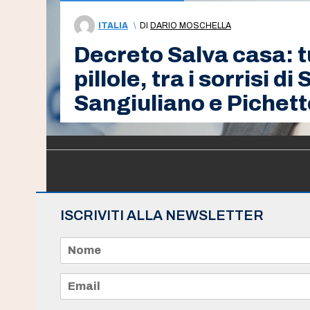
ITALIA
\
DI
DARIO MOSCHELLA
Decreto Salva casa: tu
pillole, tra i sorrisi di
Sangiuliano e Pichett
ISCRIVITI ALLA NEWSLETTER
N
o
m
e
E
*
m
a