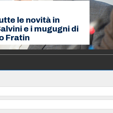
tte le novità in
 Salvini e i mugugni di
o Fratin