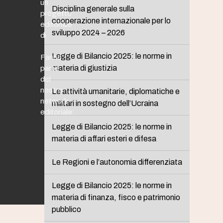
un
Disciplina generale sulla
progetto
cooperazione internazionale per lo
editoriale
sviluppo 2024 – 2026
di
Legge di Bilancio 2025: le norme in
Fanno
materia di giustizia
parte
del
nostro
Le attività umanitarie, diplomatiche e
network
militari in sostegno dell’Ucraina
editoriale:
Legge di Bilancio 2025: le norme in
materia di affari esteri e difesa
Le Regioni e l’autonomia differenziata
Legge di Bilancio 2025: le norme in
materia di finanza, fisco e patrimonio
pubblico