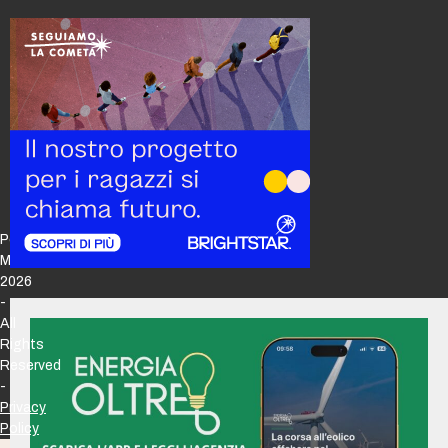
Policy
Maker
2026
-
All
Rights
Reserved
-
Privacy
Policy