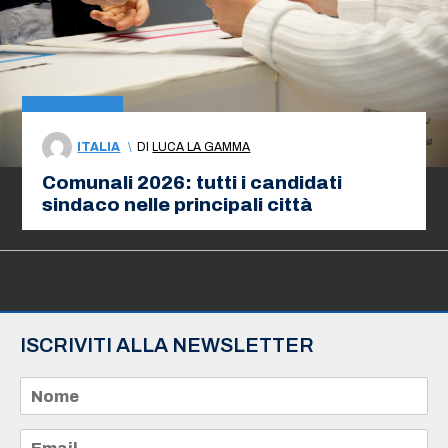
ITALIA
\
DI
LUCA LA GAMMA
Comunali 2026: tutti i candidati
sindaco nelle principali città
ISCRIVITI ALLA NEWSLETTER
N
o
m
e
E