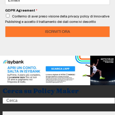
*
m
a
i
GDPR Agreement
*
l
Confermo di aver preso visione della privacy policy di Innovative
*
Publishing e accetto il trattamento dei dati come ivi descritto
ISCRIVITI ORA
Cerca su Policy Maker
Search