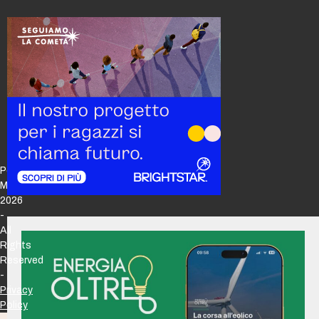
Policy
Maker
2026
-
All
Rights
Reserved
-
Privacy
Policy