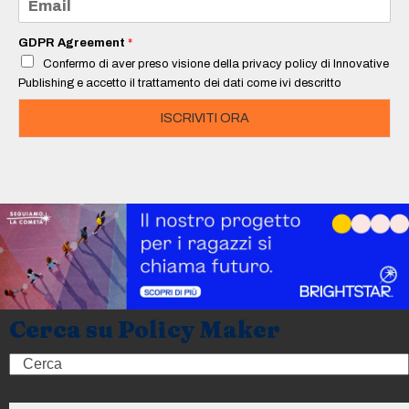
*
m
a
i
GDPR Agreement
*
l
Confermo di aver preso visione della privacy policy di Innovative
*
Publishing e accetto il trattamento dei dati come ivi descritto
ISCRIVITI ORA
Cerca su Policy Maker
Search