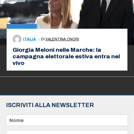
ITALIA
\
DI
VALENTINA ONORI
Giorgia Meloni nelle Marche: la
campagna elettorale estiva entra nel
vivo
ISCRIVITI ALLA NEWSLETTER
N
o
m
e
E