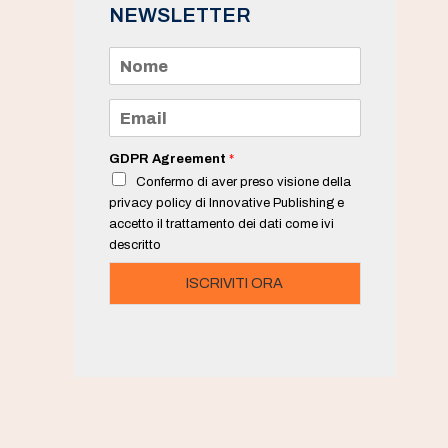
NEWSLETTER
N
o
m
e
E
*
m
a
i
GDPR Agreement
*
l
Confermo di aver preso visione della
*
privacy policy di Innovative Publishing e
accetto il trattamento dei dati come ivi
descritto
ISCRIVITI ORA