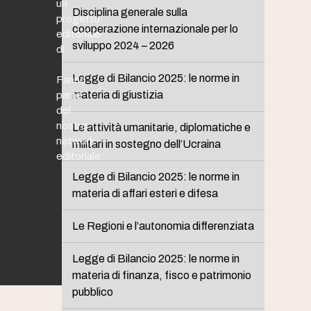
un
Disciplina generale sulla
progetto
cooperazione internazionale per lo
editoriale
sviluppo 2024 – 2026
di
Legge di Bilancio 2025: le norme in
Fanno
materia di giustizia
parte
del
nostro
Le attività umanitarie, diplomatiche e
network
militari in sostegno dell’Ucraina
editoriale:
Legge di Bilancio 2025: le norme in
materia di affari esteri e difesa
Le Regioni e l’autonomia differenziata
Legge di Bilancio 2025: le norme in
materia di finanza, fisco e patrimonio
pubblico