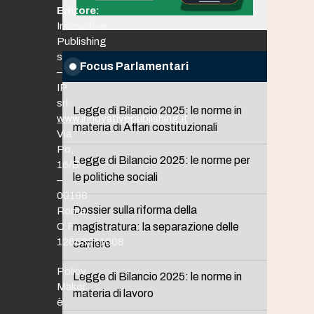
Editore:
Innovative
Publishing
srl
Focus Parlamentari
–
IP
srl
Legge di Bilancio 2025: le norme in
www.innovativepublishing.it
materia di Affari costituzionali
Via
Po,
Legge di Bilancio 2025: le norme per
16/B
le politiche sociali
–
00198
Dossier sulla riforma della
Roma
C.F.
magistratura: la separazione delle
12653211008
carriere
Policy
Legge di Bilancio 2025: le norme in
Maker
materia di lavoro
è