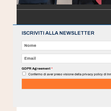
ISCRIVITI ALLA NEWSLETTER
N
o
m
e
E
*
m
a
i
GDPR Agreement
*
l
Confermo di aver preso visione della privacy policy di Inn
*