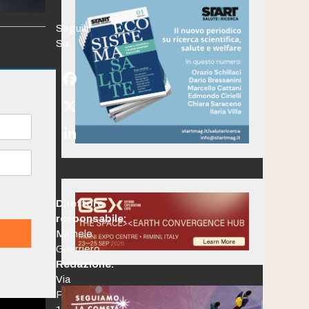
Seguici
Su:
Facebook
Twitter
(deprecated)
LinkedIn
Direttore
responsabile:
Michele
Guerriero
Redazione:
Via
Po,