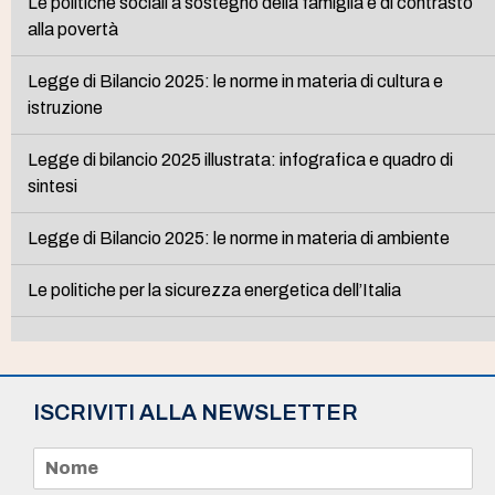
Le politiche sociali a sostegno della famiglia e di contrasto
alla povertà
Legge di Bilancio 2025: le norme in materia di cultura e
istruzione
Legge di bilancio 2025 illustrata: infografica e quadro di
sintesi
Legge di Bilancio 2025: le norme in materia di ambiente
Le politiche per la sicurezza energetica dell’Italia
ISCRIVITI ALLA NEWSLETTER
N
o
m