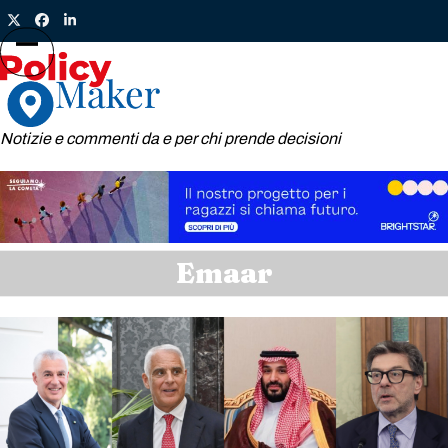
Skip
Twitter
Facebook
LinkedIn
to
content
Open
Close
mobile
mobile
menu
menu
Notizie e commenti da e per chi prende decisioni
Emaar