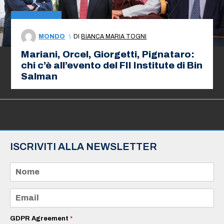
MONDO
\
DI
BIANCA MARIA TOGNI
Mariani, Orcel, Giorgetti, Pignataro:
chi c’è all’evento del FII Institute di Bin
Salman
ISCRIVITI ALLA NEWSLETTER
N
o
m
e
E
*
m
a
i
GDPR Agreement
*
l