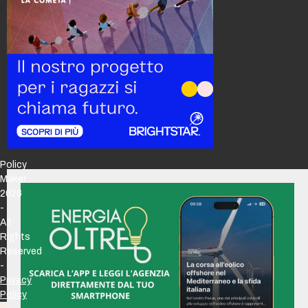
Policy
Maker
2026
-
All
Rights
Reserved
-
Privacy
Policy