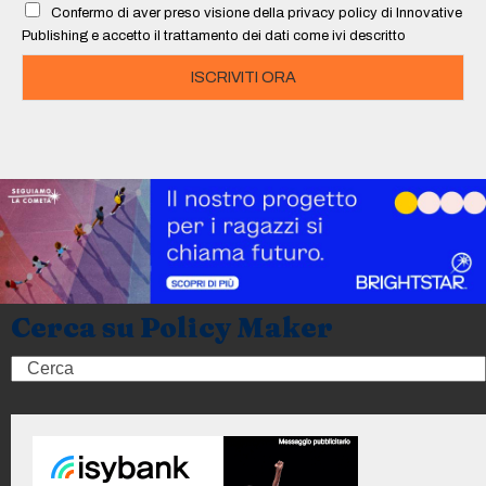
Confermo di aver preso visione della privacy policy di Innovative
*
Publishing e accetto il trattamento dei dati come ivi descritto
ISCRIVITI ORA
Cerca su Policy Maker
Search