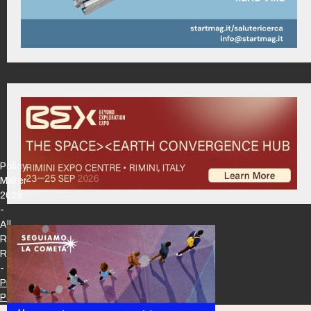
Policy
Maker
2026
-
All
Rights
Reserved
-
Privacy
Policy