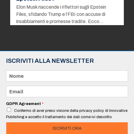
Elon Musk riaccende i riflettori sugli Epstein
Files, sfidando Trump e l’FBI con accuse di
insabbiamenti e promesse tradite. Ecco…
ISCRIVITI ALLA NEWSLETTER
N
o
m
e
E
*
m
a
i
GDPR Agreement
*
l
Confermo di aver preso visione della privacy policy di Innovative
*
Publishing e accetto il trattamento dei dati come ivi descritto
ISCRIVITI ORA