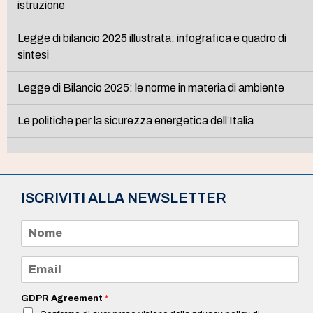
istruzione
Legge di bilancio 2025 illustrata: infografica e quadro di
sintesi
Legge di Bilancio 2025: le norme in materia di ambiente
Le politiche per la sicurezza energetica dell’Italia
ISCRIVITI ALLA NEWSLETTER
N
o
m
e
E
*
m
a
i
GDPR Agreement
*
l