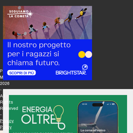
Policy
Maker
2026
-
All
Rights
Reserved
-
Privacy
Policy