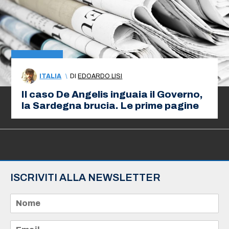
ITALIA
\
DI
EDOARDO LISI
Il caso De Angelis inguaia il Governo,
la Sardegna brucia. Le prime pagine
ISCRIVITI ALLA NEWSLETTER
N
o
m
e
E