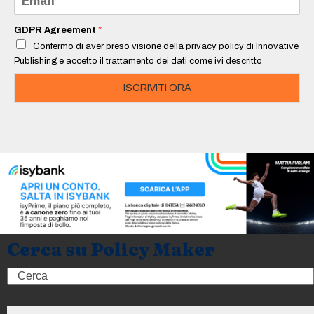
*
m
a
i
GDPR Agreement
*
l
Confermo di aver preso visione della privacy policy di Innovative
*
Publishing e accetto il trattamento dei dati come ivi descritto
ISCRIVITI ORA
Cerca su Policy Maker
Search