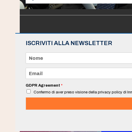
ISCRIVITI ALLA NEWSLETTER
N
o
m
e
E
*
m
a
i
GDPR Agreement
*
l
Confermo di aver preso visione della privacy policy di Inn
*