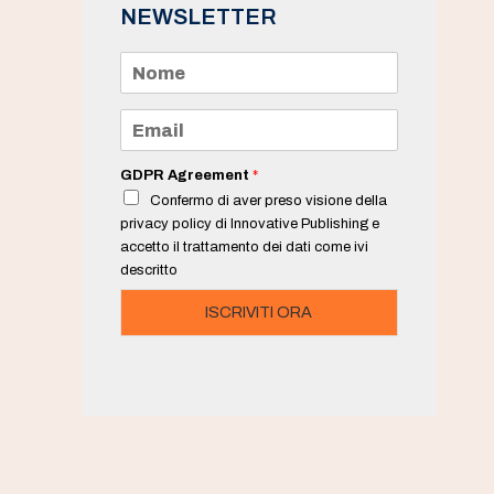
NEWSLETTER
N
o
m
e
E
*
m
a
i
GDPR Agreement
*
l
Confermo di aver preso visione della
*
privacy policy di Innovative Publishing e
accetto il trattamento dei dati come ivi
descritto
ISCRIVITI ORA