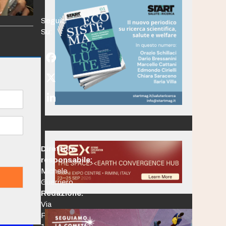
Seguici
Su:
Facebook
Twitter
(deprecated)
LinkedIn
Direttore
responsabile:
Michele
Guerriero
Redazione:
Via
Po,