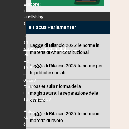
Editore:
Innovative
Publishing
srl
Focus Parlamentari
–
IP
srl
Legge di Bilancio 2025: le norme in
www.innovativepublishing.it
materia di Affari costituzionali
Via
Po,
Legge di Bilancio 2025: le norme per
16/B
le politiche sociali
–
00198
Dossier sulla riforma della
Roma
C.F.
magistratura: la separazione delle
12653211008
carriere
Policy
Legge di Bilancio 2025: le norme in
Maker
materia di lavoro
è