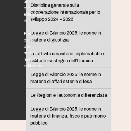
un
Disciplina generale sulla
progetto
cooperazione internazionale per lo
editoriale
sviluppo 2024 – 2026
di
Legge di Bilancio 2025: le norme in
Fanno
materia di giustizia
parte
del
nostro
Le attività umanitarie, diplomatiche e
network
militari in sostegno dell’Ucraina
editoriale:
Legge di Bilancio 2025: le norme in
materia di affari esteri e difesa
Le Regioni e l’autonomia differenziata
Legge di Bilancio 2025: le norme in
materia di finanza, fisco e patrimonio
pubblico