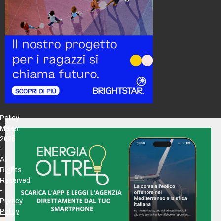
Policy
Maker
2026
-
All
Rights
Reserved
-
Privacy
Policy