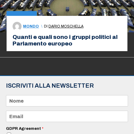
MONDO
\
DI
DARIO MOSCHELLA
Quanti e quali sono i gruppi politici al
Parlamento europeo
ISCRIVITI ALLA NEWSLETTER
N
o
m
e
E
*
m
a
i
GDPR Agreement
*
l