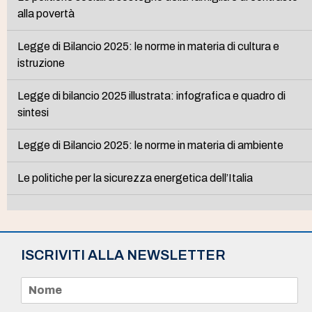
alla povertà
Legge di Bilancio 2025: le norme in materia di cultura e
istruzione
Legge di bilancio 2025 illustrata: infografica e quadro di
sintesi
Legge di Bilancio 2025: le norme in materia di ambiente
Le politiche per la sicurezza energetica dell’Italia
ISCRIVITI ALLA NEWSLETTER
N
o
m