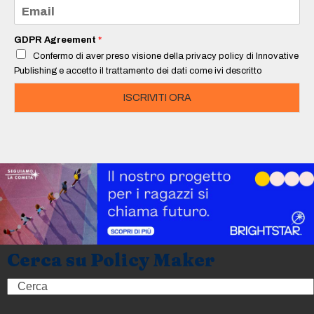
e
E
*
m
a
i
GDPR Agreement
*
l
Confermo di aver preso visione della privacy policy di Innovative
*
Publishing e accetto il trattamento dei dati come ivi descritto
ISCRIVITI ORA
Cerca su Policy Maker
Search