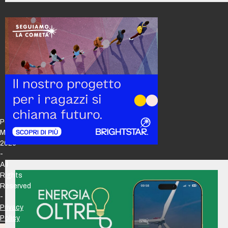
Policy
Maker
2026
-
All
Rights
Reserved
-
Privacy
Policy