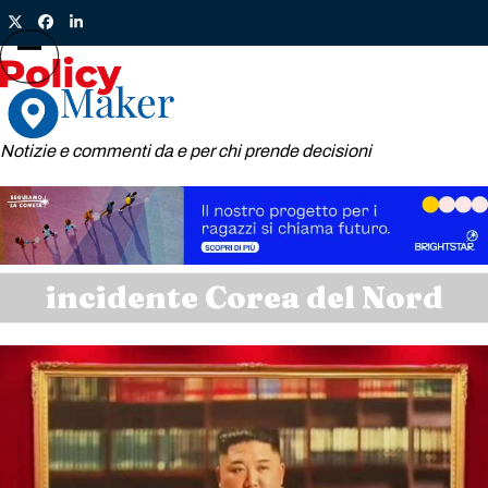
Skip
Twitter
Facebook
LinkedIn
to
content
Open
Close
mobile
mobile
menu
menu
Notizie e commenti da e per chi prende decisioni
incidente Corea del Nord