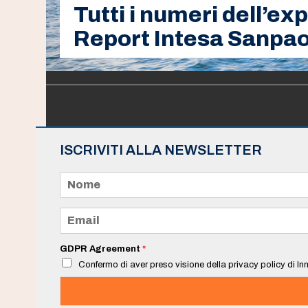
Tutti i numeri dell’e
Report Intesa Sanpao
ISCRIVITI ALLA NEWSLETTER
N
o
m
e
E
*
m
a
i
GDPR Agreement
*
l
Confermo di aver preso visione della privacy policy di Inn
*