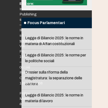
Editore:
Innovative
Publishing
srl
Focus Parlamentari
–
IP
srl
Legge di Bilancio 2025: le norme in
www.innovativepublishing.it
materia di Affari costituzionali
Via
Po,
Legge di Bilancio 2025: le norme per
16/B
le politiche sociali
–
00198
Dossier sulla riforma della
Roma
C.F.
magistratura: la separazione delle
12653211008
carriere
Policy
Legge di Bilancio 2025: le norme in
Maker
materia di lavoro
è