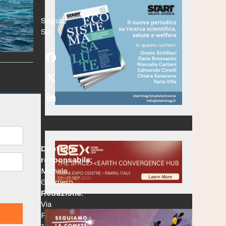
Seguici
Su:
Facebook
Twitter
(deprecated)
LinkedIn
Direttore
responsabile:
Michele
Guerriero
Redazione:
Via
Po,