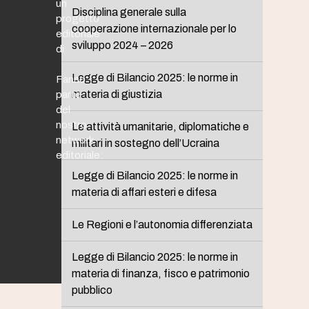
un
Disciplina generale sulla
progetto
cooperazione internazionale per lo
editoriale
sviluppo 2024 – 2026
di
Legge di Bilancio 2025: le norme in
Fanno
materia di giustizia
parte
del
nostro
Le attività umanitarie, diplomatiche e
network
militari in sostegno dell’Ucraina
editoriale:
Legge di Bilancio 2025: le norme in
materia di affari esteri e difesa
Le Regioni e l’autonomia differenziata
Legge di Bilancio 2025: le norme in
materia di finanza, fisco e patrimonio
pubblico