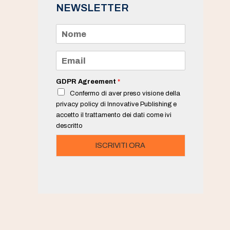
NEWSLETTER
N
o
m
e
E
*
m
a
i
GDPR Agreement
*
l
Confermo di aver preso visione della
*
privacy policy di Innovative Publishing e
accetto il trattamento dei dati come ivi
descritto
ISCRIVITI ORA