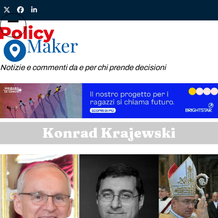
Skip
Twitter
Facebook
LinkedIn
to
content
Open
Close
mobile
mobile
menu
menu
Notizie e commenti da e per chi prende decisioni
Konrad Krajewski