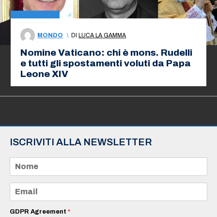
MONDO
\
DI
LUCA LA GAMMA
Nomine Vaticano: chi è mons. Rudelli
e tutti gli spostamenti voluti da Papa
Leone XIV
ISCRIVITI ALLA NEWSLETTER
N
o
m
e
E
*
m
a
i
GDPR Agreement
*
l