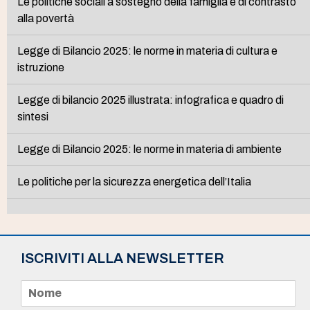
Le politiche sociali a sostegno della famiglia e di contrasto
alla povertà
Legge di Bilancio 2025: le norme in materia di cultura e
istruzione
Legge di bilancio 2025 illustrata: infografica e quadro di
sintesi
Legge di Bilancio 2025: le norme in materia di ambiente
Le politiche per la sicurezza energetica dell’Italia
ISCRIVITI ALLA NEWSLETTER
N
o
m