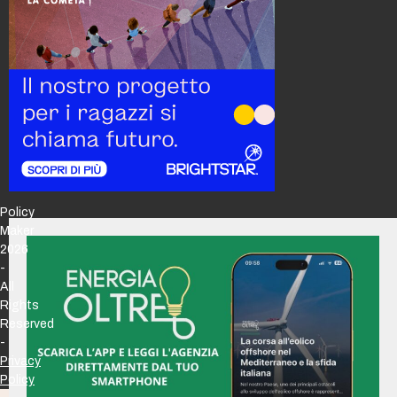
Policy
Maker
2026
-
All
Rights
Reserved
-
Privacy
Policy