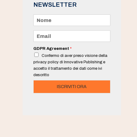
NEWSLETTER
N
o
m
e
E
*
m
a
i
GDPR Agreement
*
l
Confermo di aver preso visione della
*
privacy policy di Innovative Publishing e
accetto il trattamento dei dati come ivi
descritto
ISCRIVITI ORA