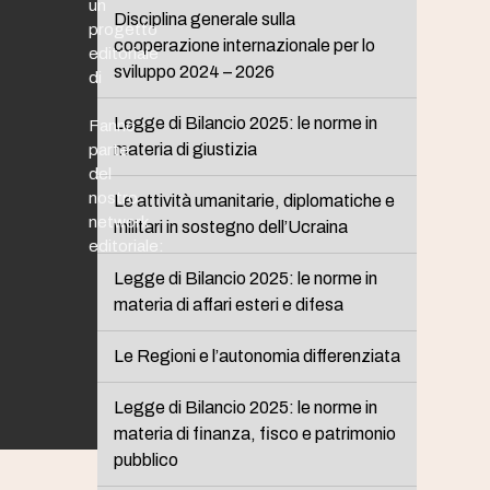
un
Disciplina generale sulla
progetto
cooperazione internazionale per lo
editoriale
sviluppo 2024 – 2026
di
Legge di Bilancio 2025: le norme in
Fanno
materia di giustizia
parte
del
nostro
Le attività umanitarie, diplomatiche e
network
militari in sostegno dell’Ucraina
editoriale:
Legge di Bilancio 2025: le norme in
materia di affari esteri e difesa
Le Regioni e l’autonomia differenziata
Legge di Bilancio 2025: le norme in
materia di finanza, fisco e patrimonio
pubblico