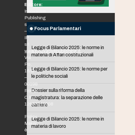
Editore:
Innovative
Publishing
srl
Focus Parlamentari
–
IP
srl
Legge di Bilancio 2025: le norme in
www.innovativepublishing.it
materia di Affari costituzionali
Via
Po,
Legge di Bilancio 2025: le norme per
16/B
le politiche sociali
–
00198
Dossier sulla riforma della
Roma
C.F.
magistratura: la separazione delle
12653211008
carriere
Policy
Legge di Bilancio 2025: le norme in
Maker
materia di lavoro
è