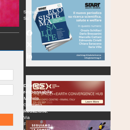
Seguici
Su:
Facebook
Twitter
(deprecated)
LinkedIn
Direttore
responsabile:
Michele
Guerriero
Redazione:
Via
Po,