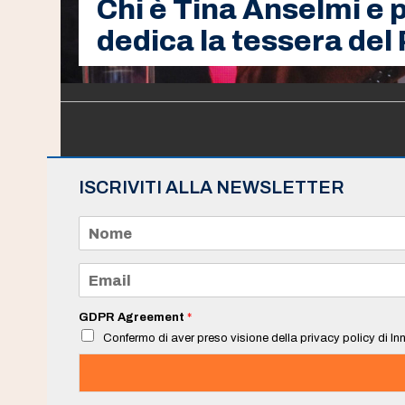
Chi è Tina Anselmi e 
dedica la tessera del
ISCRIVITI ALLA NEWSLETTER
N
o
m
e
E
*
m
a
i
GDPR Agreement
*
l
Confermo di aver preso visione della privacy policy di Inn
*