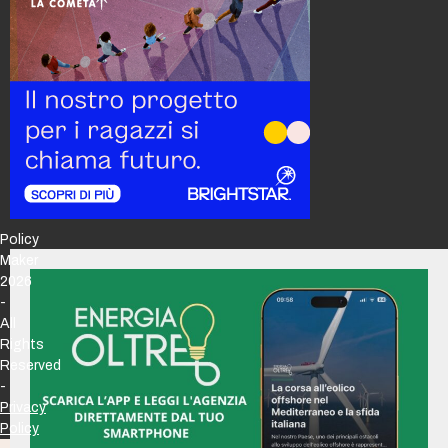
Policy
Maker
2026
-
All
Rights
Reserved
-
Privacy
Policy