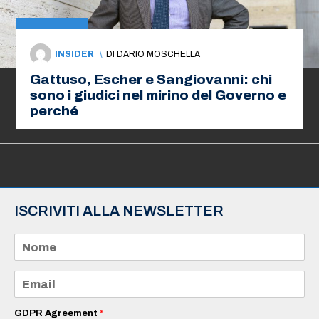
INSIDER
\
DI
DARIO MOSCHELLA
Gattuso, Escher e Sangiovanni: chi
sono i giudici nel mirino del Governo e
perché
ISCRIVITI ALLA NEWSLETTER
N
o
m
e
E
*
m
a
i
GDPR Agreement
*